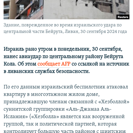
ПРИСОЕДИНЯЙТЕСЬ!
ПОБЕДИТЕЛЕЙ НЕ СУДЯТ?
КРЫМ.НЕПОКОРЕННЫЙ
Здание, поврежденное во время израильского удара по
ELIFBE
центральной части Бейрута, Ливан, 30 сентября 2024 года
УКРАИНСКАЯ ПРОБЛЕМА КРЫМА
Все сайты RFE/RL
Израиль рано утром в понедельник, 30 сентября,
нанес авиаудар по центральному району Бейрута
Кола. Об этом
сообщает AFP
со ссылкой на источник
в ливанских службах безопасности.
По его данным израильский беспилотник атаковал
квартиру в многоэтажном жилом доме,
принадлежавшую членам связанной с «Хезболлой»
суннитской группировки «Аль-Джамаа Аль-
Исламия» («Хезболла» является как вооруженной
группой, так и политической партией, которая
контролирует большую часть районов с шиитским