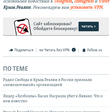
основными новостями в
Telegram
,
Instagram
и
Viber
Крым.Реалии
. Рекомендуем вам
установить VPN
.
Сайт заблокирован?
читать >
Обойдите блокировку!
Поделиться
Читать без VPN
Follow us
ПО ТЕМЕ
Радио Свобода и Крым.Реалии в России признали
«нежелательной» организацией
Лидер «Хезболлы» Хасан Насралла убит в Ливане. Что о
нем известно