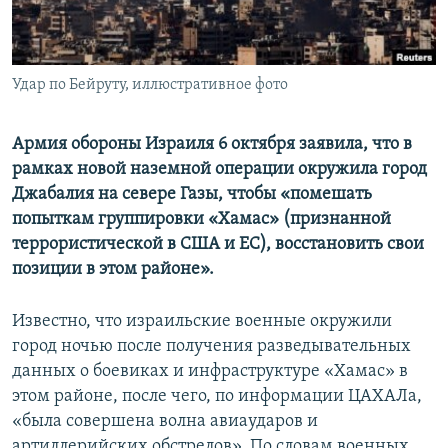
ПРИСОЕДИНЯЙТЕСЬ!
ПОБЕДИТЕЛЕЙ НЕ СУДЯТ?
КРЫМ.НЕПОКОРЕННЫЙ
Удар по Бейруту, иллюстративное фото
ELIFBE
УКРАИНСКАЯ ПРОБЛЕМА КРЫМА
Армия обороны Израиля 6 октября заявила, что в
Все сайты RFE/RL
рамках новой наземной операции окружила город
Джабалия на севере Газы, чтобы «помешать
попыткам группировки «Хамас» (признанной
террористической в США и ЕС), восстановить свои
позиции в этом районе».
Известно, что израильские военные окружили
город ночью после получения разведывательных
данных о боевиках и инфраструктуре «Хамас» в
этом районе, после чего, по информации ЦАХАЛа,
«была совершена волна авиаударов и
артиллерийских обстрелов». По словам военных,