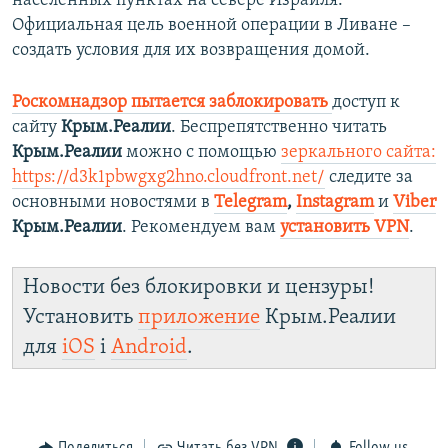
населенных пунктах на севере Израиля.
Официальная цель военной операции в Ливане –
создать условия для их возвращения домой.
Роскомнадзор пытается заблокировать
доступ к
сайту
Крым.Реалии
. Беспрепятственно читать
Крым.Реалии
можно с помощью
зеркального сайта:
https://d3k1pbwgxg2hno.cloudfront.net/
следите за
основными новостями в
Telegram
,
Instagram
и
Viber
Крым.Реалии
. Рекомендуем вам
установить VPN
.
Новости без блокировки и цензуры!
Установить
приложение
Крым.Реалии
для
iOS
і
Android
.
Поделиться
Читать без VPN
Follow us