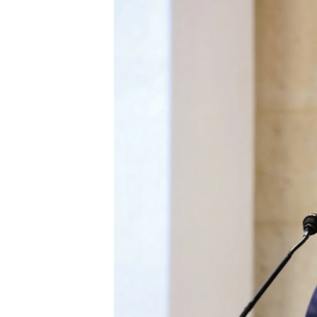
ПОБЕДИТЕЛЕЙ НЕ СУДЯТ?
КРЫМ.НЕПОКОРЕННЫЙ
ELIFBE
УКРАИНСКАЯ ПРОБЛЕМА КРЫМА