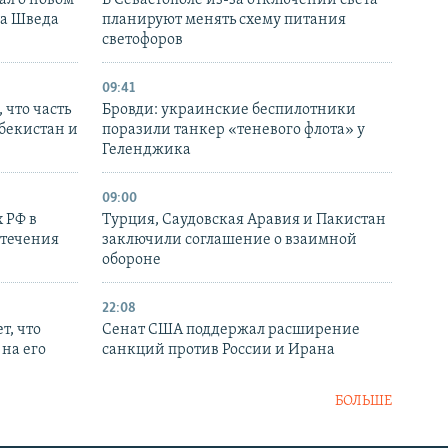
ка Шведа
планируют менять схему питания
светофоров
09:41
 что часть
Бровди: украинские беспилотники
збекистан и
поразили танкер «теневого флота» у
Геленджика
09:00
 РФ в
Турция, Саудовская Аравия и Пакистан
стечения
заключили соглашение о взаимной
обороне
22:08
т, что
Сенат США поддержал расширение
на его
санкций против России и Ирана
БОЛЬШЕ