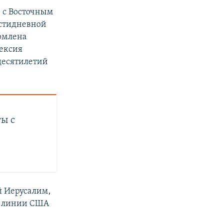
 с Восточным
естидневной
ормлена
нексия
десятилетий
ты с
 Иерусалим,
й линии США