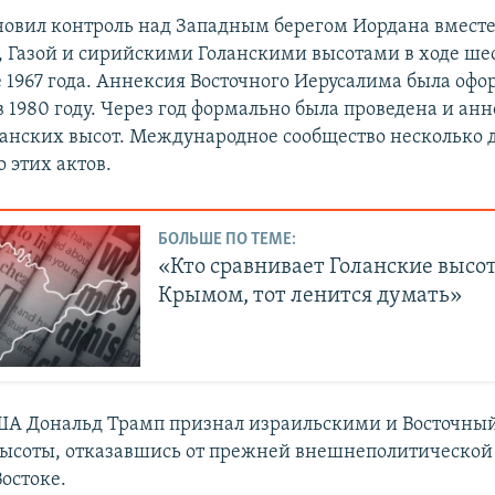
новил контроль над Западным берегом Иордана вместе
 Газой и сирийскими Голанскими высотами в ходе ш
 1967 года. Аннексия Восточного Иерусалима была оф
 1980 году. Через год формально была проведена и ан
анских высот. Международное сообщество несколько 
 этих актов.
БОЛЬШЕ ПО ТЕМЕ:
«Кто сравнивает Голанские высо
Крымом, тот ленится думать»
А Дональд Трамп признал израильскими и Восточный
высоты, отказавшись от прежней внешнеполитическо
остоке.