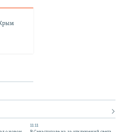
 Крым
11:11
ал о новом
В Севастополе из-за отключений света