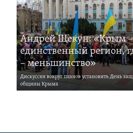
Андрей Щекун: «Крым –
единственный регион, 
– меньшинство»
Дискуссия вокруг планов установить День за
общины Крыма