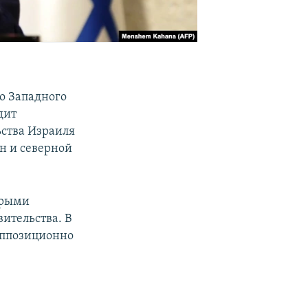
о Западного
дит
ьства Израиля
н и северной
орыми
ительства. В
оппозиционно