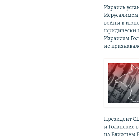
Израиль уста
Иерусалимом,
войны в июне
юридически в
Израилем Гол
не признавало
Президент СШ
и Голанские 
на Ближнем В