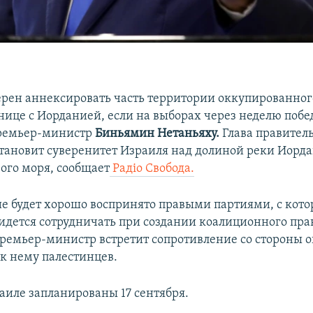
рен аннексировать часть территории оккупированног
анице с Иорданией, если на выборах через неделю побе
ремьер-министр
Биньямин Нетаньяху.
Глава правител
установит суверенитет Израиля над долиной реки Иорда
ого моря, сообщает
Радіо Свобода.
е будет хорошо воспринято правыми партиями, с кот
идется сотрудничать при создании коалиционного прав
премьер-министр встретит сопротивление со стороны 
к нему палестинцев.
аиле запланированы 17 сентября.