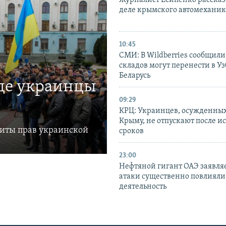
деле крымского автомехани
10:45
СМИ: В Wildberries сообщили,
складов могут перенести в У
Беларусь
где украинцы
09:29
КРЦ: Украинцев, осужденных
Крыму, не отпускают после и
щиты прав украинской
сроков
23:00
Нефтяной гигант ОАЭ заявляе
атаки существенно повлияли 
деятельность