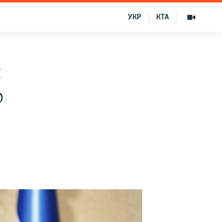
УКР
КТА
и
о