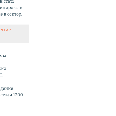
н стать
динировать
 в сектор.
ение
вым
ких
I.
адение
 стали 1200