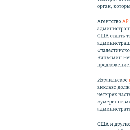
орган, которы
Агентство
AP
администраци
США отдать т
администраци
«палестинско
Биньямин Нет
предложение
Израильское
анклаве долж
четырех част
«умеренными 
администрати
США и другие