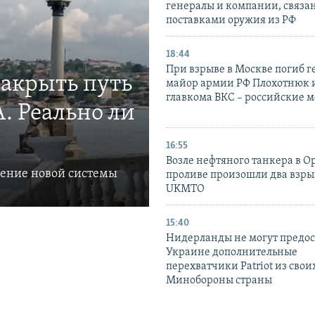
генералы и компании, связа
поставками оружия из РФ
18:44
При взрыве в Москве погиб г
закрыть путь
майор армии РФ Плохотнюк и
главкома ВКС – российские 
. Реально ли
16:55
Возле нефтяного танкера в 
ление новой системы
проливе произошли два взры
UKMTO
15:40
Нидерланды не могут предос
Украине дополнительные
перехватчики Patriot из своих
Минобороны страны