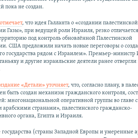
й пока не создан.
 отмечает
, что идея Галланта о «создании палестинской
и Газы», при ведущей роли Израиля, резко отличается
ерриторию под контроль обновлённой Палестинской
и. США предложили начать новые переговоры о созд
го государства рядом с Израилем». Премьер-министр
аньяху и другие израильские деятели ранее отвергли 
.
издание «Детали» уточняет
, что, согласно плану, в па
ен быть создан механизм гражданского контроля, сос
ей: многонациональной оперативной группы во главе 
арабскими странами», палестинского гражданско-
вного органа, Египта и Израиля.
 государства (страны Западной Европы и умеренные 