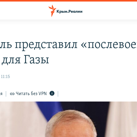
ль представил «послево
 для Газы
11:15
ся
Читать без VPN