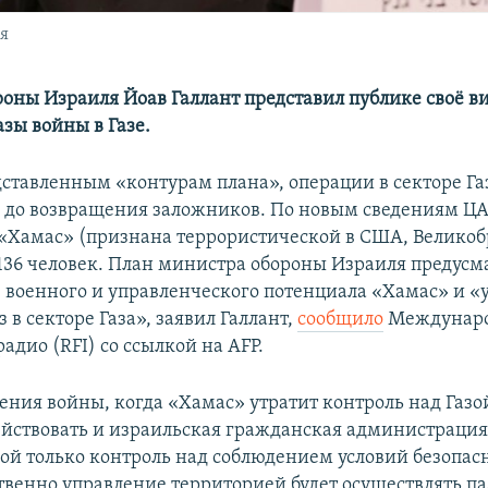
я
оны Израиля Йоав Галлант представил публике своё в
зы войны в Газе.
дставленным «контурам плана», операции в секторе Газ
 до возвращения заложников. По новым сведениям ЦА
«Хамас» (признана террористической в США, Велико
 136 человек. План министра обороны Израиля предусм
военного и управленческого потенциала «Хамас» и «
 в секторе Газа», заявил Галлант,
сообщило
Междунар
адио (RFI) со ссылкой на AFP.
ения войны, когда «Хамас» утратит контроль над Газой
ействовать и израильская гражданская администрация
бой только контроль над соблюдением условий безопас
ственно управление территорией будет осуществлять п