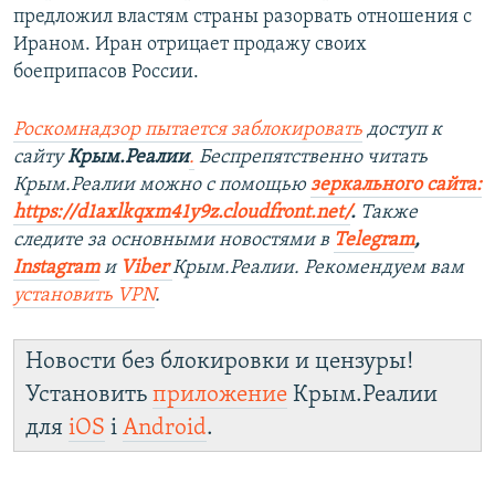
предложил властям страны разорвать отношения с
Ираном. Иран отрицает продажу своих
боеприпасов России.
Роскомнадзор пытается заблокировать
доступ к
сайту
Крым.Реалии
.
Беспрепятственно читать
Крым.Реалии мож
но с помощью
зеркального сайта:
https://d1axlkqxm41y9z.cloudfront.net/
. ​
Также
следите за основными новостями в
Telegram
,
Instagram
и
Viber
Крым.Реалии. Рекомендуем вам
установить
VPN
.
Новости без блокировки и цензуры!
Установить
приложение
Крым.Реалии
для
iOS
і
Android
.