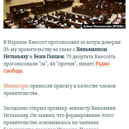
ПРИСОЕДИНЯЙТЕСЬ!
ПОБЕДИТЕЛЕЙ НЕ СУДЯТ?
КРЫМ.НЕПОКОРЕННЫЙ
ELIFBE
УКРАИНСКАЯ ПРОБЛЕМА КРЫМА
В Израиле Кнессет проголосовал за вотум доверия
Все сайты RFE/RL
35-му правительству во главе с
Биньямином
Нетаньяху
и
Бени Ганцем
. 73 депутата Кнессета
проголосовали "за", 46 "против", пишет
Радио
Свобода
.
Министры
принесли присягу в качестве членов
правительства.
Заседание открыл премьер-министр Биньямин
Нетаньяху. Он заявил, что формирование этого
правительства основывалось на чаяниях