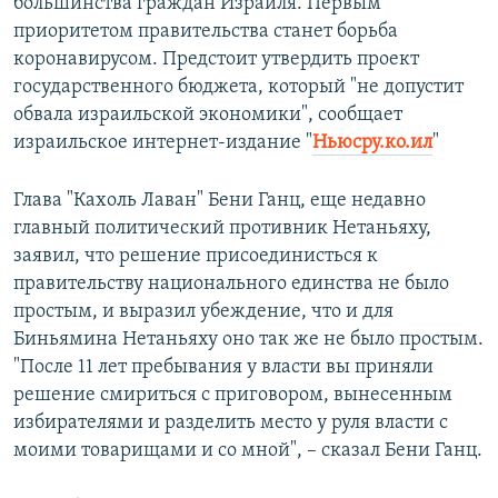
большинства граждан Израиля. Первым
приоритетом правительства станет борьба
коронавирусом. Предстоит утвердить проект
государственного бюджета, который "не допустит
обвала израильской экономики", сообщает
израильское интернет-издание "
Ньюсру.ко.ил
"
Глава "Кахоль Лаван" Бени Ганц, еще недавно
главный политический противник Нетаньяху,
заявил, что решение присоединисться к
правительству национального единства не было
простым, и выразил убеждение, что и для
Биньямина Нетаньяху оно так же не было простым.
"После 11 лет пребывания у власти вы приняли
решение смириться с приговором, вынесенным
избирателями и разделить место у руля власти с
моими товарищами и со мной", – сказал Бени Ганц.