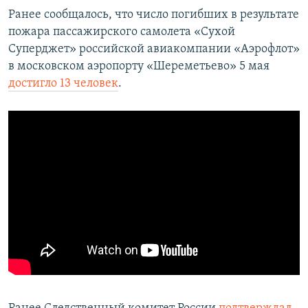
Ранее сообщалось, что число погибших в результате
пожара пассажирского самолета «Сухой
Суперджет» российской авиакомпании «Аэрофлот»
в московском аэропорту «Шереметьево» 5 мая
достигло 13 человек
.