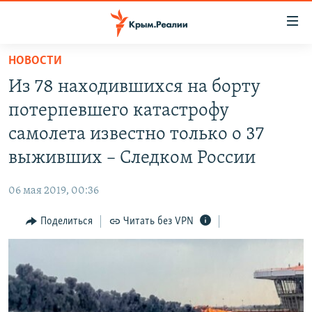
Доступность
ссылки
Вернуться
НОВОСТИ
к
НОВОСТИ
Из 78 находившихся на борту
основному
СПЕЦПРОЕКТЫ
содержанию
потерпевшего катастрофу
ВОДА
Вернутся
ГРУЗ 200
самолета известно только о 37
к
ИСТОРИЯ
КАРТА ВОЕННЫХ ОБЪЕКТОВ КРЫМА
выживших – Следком России
главной
ЕЩЕ
11 ЛЕТ ОККУПАЦИИ КРЫМА. 11 ИСТОРИЙ СОПРОТИВЛЕНИЯ
навигации
06 мая 2019, 00:36
Вернутся
РАДІО СВОБОДА
ИНТЕРАКТИВ
к
Поделиться
Читать без VPN
КАК ОБОЙТИ БЛОКИРОВКУ
ИНФОГРАФИКА
поиску
ТЕЛЕПРОЕКТ КРЫМ.РЕАЛИИ
Українською
СОВЕТЫ ПРАВОЗАЩИТНИКОВ
Qırımtatar
ПРОПАВШИЕ БЕЗ ВЕСТИ