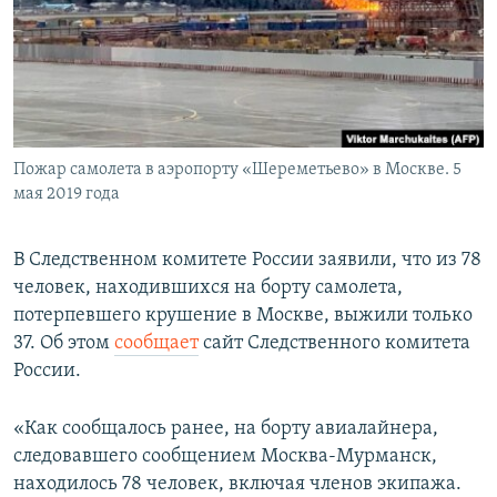
ПРИСОЕДИНЯЙТЕСЬ!
ПОБЕДИТЕЛЕЙ НЕ СУДЯТ?
КРЫМ.НЕПОКОРЕННЫЙ
ELIFBE
УКРАИНСКАЯ ПРОБЛЕМА КРЫМА
Все сайты RFE/RL
Пожар самолета в аэропорту «Шереметьево» в Москве. 5
мая 2019 года
В Следственном комитете России заявили, что из 78
человек, находившихся на борту самолета,
потерпевшего крушение в Москве, выжили только
37. Об этом
сообщает
сайт Следственного комитета
России.
«Как сообщалось ранее, на борту авиалайнера,
следовавшего сообщением Москва-Мурманск,
находилось 78 человек, включая членов экипажа.