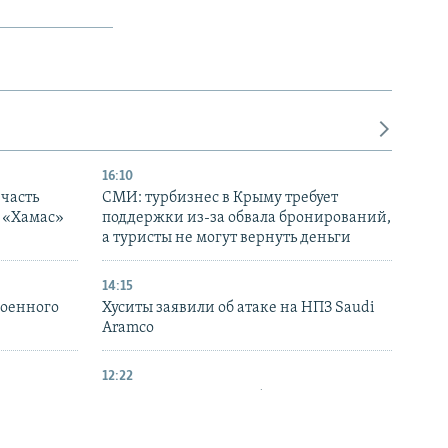
16:10
часть
СМИ: турбизнес в Крыму требует
я «Хамас»
поддержки из-за обвала бронирований,
а туристы не могут вернуть деньги
14:15
военного
Хуситы заявили об атаке на НПЗ Saudi
Aramco
12:22
ымской
Британия усилила наблюдение за
упны
российским флотом