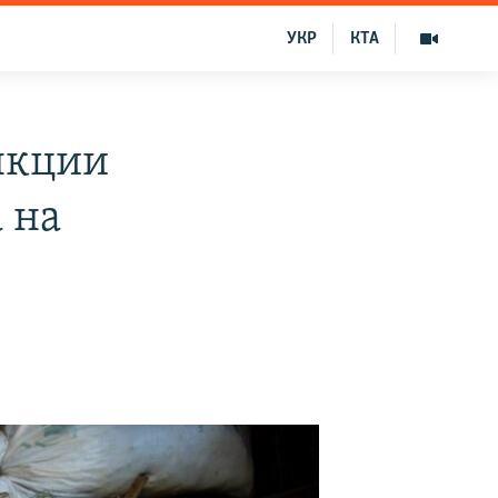
УКР
КТА
нкции
 на