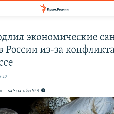
одлил экономические са
в России из-за конфликта
ссе
9:20
ся
Читать без VPN