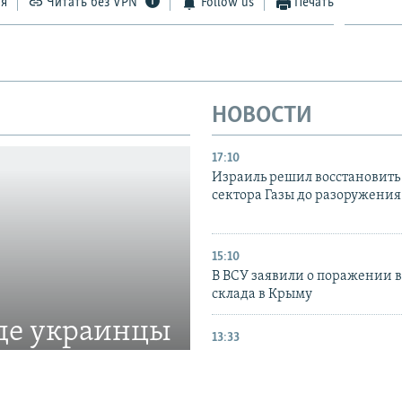
ся
Читать без VPN
Follow us
Печать
НОВОСТИ
17:10
Израиль решил восстановить 
сектора Газы до разоружени
15:10
В ВСУ заявили о поражении 
склада в Крыму
где украинцы
13:33
Сайт и социальные сети «Кр
солидарности» стали недост