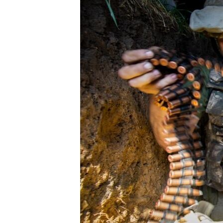
ПОБЕДИТЕЛЕЙ НЕ СУДЯТ?
КРЫМ.НЕПОКОРЕННЫЙ
ELIFBE
УКРАИНСКАЯ ПРОБЛЕМА КРЫМА