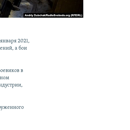
января 2021,
ений, а бои
боевиков в
вном
ндустрии,
оруженного