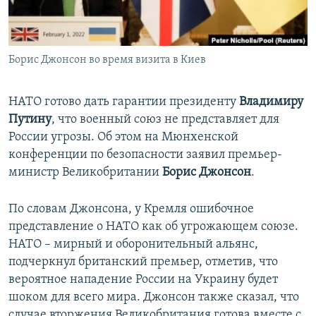
ПРИСОЕДИНЯЙТЕСЬ!
ПОБЕДИТЕЛЕЙ НЕ СУДЯТ?
КРЫМ.НЕПОКОРЕННЫЙ
Борис Джонсон во время визита в Киев
ELIFBE
УКРАИНСКАЯ ПРОБЛЕМА КРЫМА
НАТО готово дать гарантии президенту
Владимиру
Все сайты RFE/RL
Путину
, что военный союз не представляет для
России угрозы. Об этом на Мюнхенской
конференции по безопасности заявил премьер-
министр Великобритании
Борис Джонсон
.
По словам Джонсона, у Кремля ошибочное
представление о НАТО как об угрожающем союзе.
НАТО – мирный и оборонительный альянс,
подчеркнул британский премьер, отметив, что
вероятное нападение России на Украину будет
шоком для всего мира. Джонсон также сказал, что
случае вторжения Великобритания готова вместе с