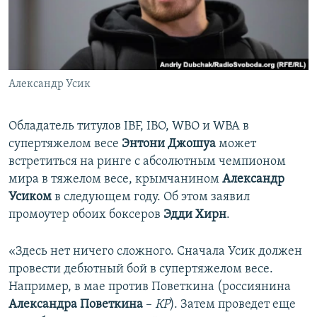
ПРИСОЕДИНЯЙТЕСЬ!
ПОБЕДИТЕЛЕЙ НЕ СУДЯТ?
КРЫМ.НЕПОКОРЕННЫЙ
ELIFBE
Александр Усик
УКРАИНСКАЯ ПРОБЛЕМА КРЫМА
Все сайты RFE/RL
Обладатель титулов IBF, IBO, WBO и WBA в
супертяжелом весе
Энтони
Джошуа
может
встретиться на ринге с абсолютным чемпионом
мира в тяжелом весе, крымчанином
Александр
Усиком
в следующем году. Об этом заявил
промоутер обоих боксеров
Эдди Хирн
.
«Здесь нет ничего сложного. Сначала Усик должен
провести дебютный бой в супертяжелом весе.
Например, в мае против Поветкина (россиянина
Александра Поветкина
–
КР
). Затем проведет еще