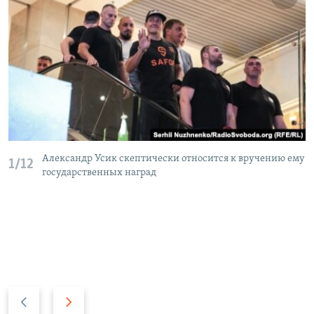
Александр Усик скептически относится к вручению ему
1/12
государственных наград
П
С
р
л