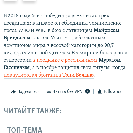
е
е
д
д
В 2018 году Усик победил во всех своих трех
ы
у
поединках: в январе он объединил чемпионские
д
ю
пояса WBO и WBC в бою с латвийцем
Майрисом
у
щ
Бриедисом
, в июле Усик стал абсолютным
щ
и
чемпионом мира в весовой категории до 90,7
и
й
килограмма и победителем Всемирной боксерской
й
с
суперсерии
в поединке с россиянином
Муратом
с
л
Гассиевым
, а в ноябре защитил свои титулы, когда
л
а
нокаутировал британца
Тони Беллью
.
а
й
й
д
Поделиться
Читать без VPN
Follow us
д
ЧИТАЙТЕ ТАКЖЕ:
ТОП-ТЕМА