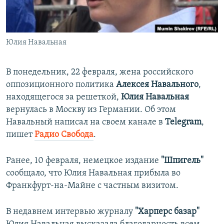
ПРИСОЕДИНЯЙТЕСЬ!
ПОБЕДИТЕЛЕЙ НЕ СУДЯТ?
КРЫМ.НЕПОКОРЕННЫЙ
Юлия Навальная
ELIFBE
УКРАИНСКАЯ ПРОБЛЕМА КРЫМА
В понедельник, 22 февраля, жена российского
Все сайты RFE/RL
оппозиционного политика
Алексея Навального
,
находящегося за решеткой,
Юлия Навальная
вернулась в Москву из Германии. Об этом
Навальный написал на своем канале в
Telegram
,
пишет
Радио Свобода
.
Ранее, 10 февраля, немецкое издание
"Шпигель"
сообщало, что Юлия Навальная прибыла во
Франкфурт-на-Майне с частным визитом.
В недавнем интервью журналу
"Харперс базар"