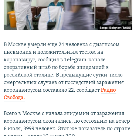
ПРИСОЕДИНЯЙТЕСЬ!
ПОБЕДИТЕЛЕЙ НЕ СУДЯТ?
КРЫМ.НЕПОКОРЕННЫЙ
ELIFBE
УКРАИНСКАЯ ПРОБЛЕМА КРЫМА
В Москве умерли еще 24 человека с диагнозом
Все сайты RFE/RL
пневмония и положительным тестом на
коронавирус, сообщил в Telegram-канале
оперативный штаб по борьбе эпидемией в
российской столице. В предыдущие сутки число
смертельных случаев от последствий заражения
коронавирусом составило 22, сообщает
Радио
Свобода.
Всего в Москве с начала эпидемии от заражения
коронавирусом скончались, по состоянию на вечер
6 июля, 3999 человек. Этот же показатель по стране