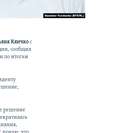
алия Кличко
с
ции, сообщил
и по итогам
иденту
ешение,
ое решение
рекратилась
лияния,
 думаю, что