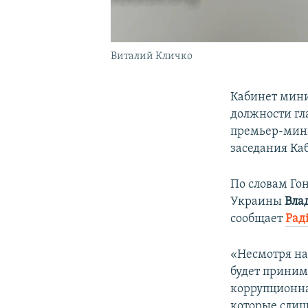
Виталий Кличко
Кабинет мини
должности гл
премьер-мин
заседания Ка
По словам Го
Украины
Вла
сообщает
Рад
«Несмотря на
будет приним
коррупционна
которые слиш