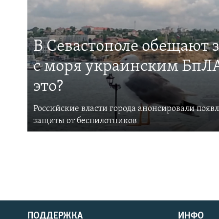
В Севастополе обещают 
с моря украинским БпЛА
это?
Российские власти города анонсировали появ
защиты от беспилотников
ПОДДЕРЖКА
ИНФО