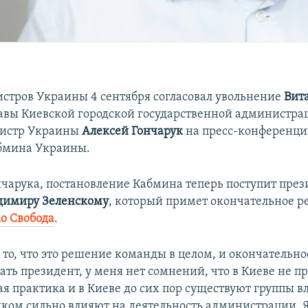
стров Украины 4 сентября согласовал увольнение
Вит
авы Киевской городской государственной администра
истр Украины
Алексей Гончарук
на пресс-конференци
бмина Украины.
нчарука, постановление Кабмина теперь поступит през
димиру Зеленскому
, который примет окончательное р
іо Свобода
.
 то, что это решение команды в целом, и окончательн
ать президент, у меня нет сомнений, что в Киеве не п
я практика и в Киеве до сих пор существуют группы в
ком сильно влияют на деятельность администрации. Я