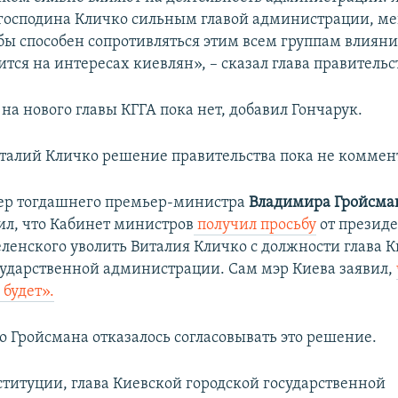
 господина Кличко сильным главой администрации, м
ы способен сопротивляться этим всем группам влияния
тся на интересах киевлян», – сказал глава правительс
а нового главы КГГА пока нет, добавил Гончарук.
талий Кличко решение правительства пока не коммен
ер тогдашнего премьер-министра
Владимира Гройсма
л, что Кабинет министров
получил просьбу
от презид
ленского уволить Виталия Кличко с должности глава 
сударственной администрации. Сам мэр Киева заявил,
 будет».
о Гройсмана отказалось согласовывать это решение.
ституции, глава Киевской городской государственной