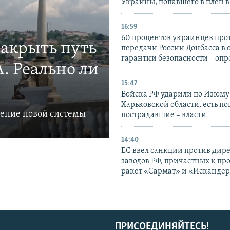
Украины, попавшего в плен 
16:59
60 процентов украинцев про
закрыть путь
передачи России Донбасса в 
гарантии безопасности – опр
. Реально ли
15:47
Войска РФ ударили по Изюму
Харьковской области, есть п
ление новой системы
пострадавшие – власти
14:40
ЕС ввел санкции против дир
заводов РФ, причастных к пр
ракет «Сармат» и «Исканде
ПРИСОЕДИНЯЙТЕСЬ!