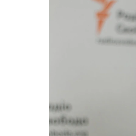
ПОБЕДИТЕЛЕЙ НЕ СУДЯТ?
КРЫМ.НЕПОКОРЕННЫЙ
ELIFBE
УКРАИНСКАЯ ПРОБЛЕМА КРЫМА