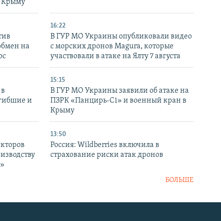
в Крыму
16:22
тив
В ГУР МО Украины опубликовали видео
обмен на
с морских дронов Magura, которые
ос
участвовали в атаке на Ялту 7 августа
15:15
 в
В ГУР МО Украины заявили об атаке на
огибшие и
ПЗРК «Панцирь-С1» и военный кран в
Крыму
13:50
екторов
Россия: Wildberries включила в
оизводству
страхование риски атак дронов
р»
БОЛЬШЕ