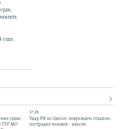
ю
суда,
лавлять
 года.
17:28
ние судье,
Удар РФ по Одессе: поврежден стадион,
у ГУР МО
пострадал человек – власти