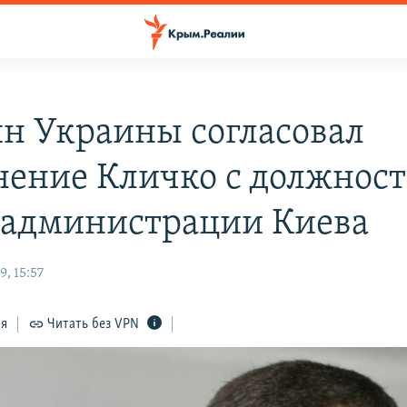
н Украины согласовал
нение Кличко с должнос
 администрации Киева
, 15:57
ся
Читать без VPN