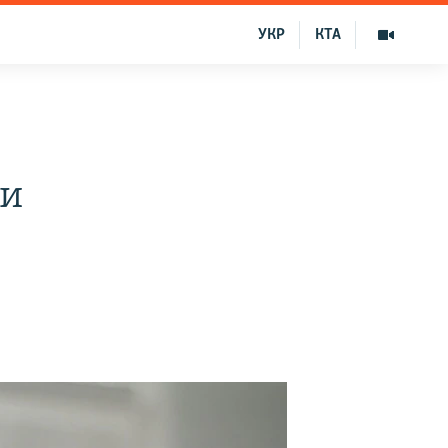
УКР
КТА
ти