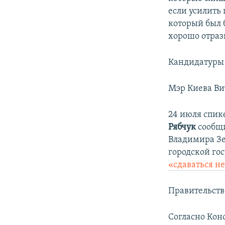
если усилить
который был б
хорошо отрази
Кандидатуры н
Мэр Киева Ви
24 июля спик
Рябчук
сообщи
Владимира Зе
городской го
«сдаваться не
Правительств
Согласно Кон