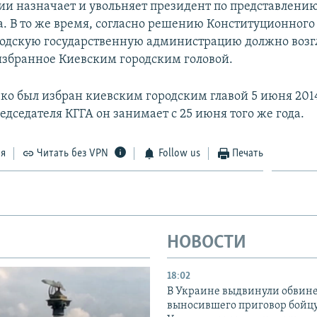
и назначает и увольняет президент по представлени
а. В то же время, согласно решению Конституционного 
одскую государственную администрацию должно возг
 избранное Киевским городским головой.
ко был избран киевским городским главой 5 июня 2014
дседателя КГГА он занимает с 25 июня того же года.
ся
Читать без VPN
Follow us
Печать
НОВОСТИ
18:02
В Украине выдвинули обвине
выносившего приговор бойц