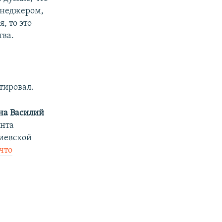
енеджером,
, то это
тва.
тировал.
на Василий
ента
Киевской
что