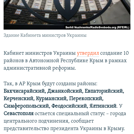
ПРИСОЕДИНЯЙТЕСЬ!
ПОБЕДИТЕЛЕЙ НЕ СУДЯТ?
КРЫМ.НЕПОКОРЕННЫЙ
ELIFBE
Здание Кабинета министров Украины
УКРАИНСКАЯ ПРОБЛЕМА КРЫМА
Все сайты RFE/RL
Кабинет министров Украины
утвердил
создание 10
районов в Автономной Республике Крым в рамках
административной реформы.
Так, в АР Крым будут созданы районы:
Бахчисарайский, Джанкойский, Евпаторийский,
Керченский, Курманский, Перекопский,
Симферопольский, Феодосийский, Ялтинский
. У
Севастополя
остается специальный статус – города
центрального подчинения, сообщает
представительство президента Украины в Крыму.