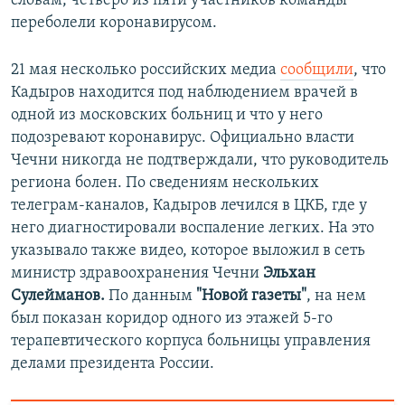
словам, четверо из пяти участников команды
переболели коронавирусом.
21 мая несколько российских медиа
сообщили
, что
Кадыров находится под наблюдением врачей в
одной из московских больниц и что у него
подозревают коронавирус. Официально власти
Чечни никогда не подтверждали, что руководитель
региона болен. По сведениям нескольких
телеграм-каналов, Кадыров лечился в ЦКБ, где у
него диагностировали воспаление легких. На это
указывало также видео, которое выложил в сеть
министр здравоохранения Чечни
Эльхан
Сулейманов.
По данным
"Новой газеты"
, на нем
был показан коридор одного из этажей 5-го
терапевтического корпуса больницы управления
делами президента России.