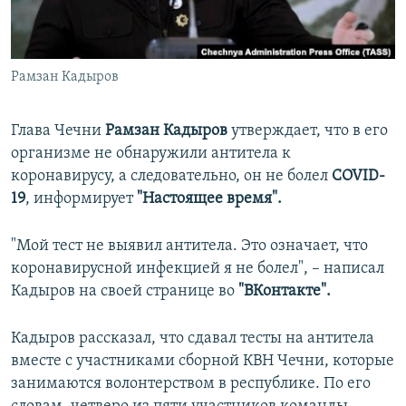
ПРИСОЕДИНЯЙТЕСЬ!
ПОБЕДИТЕЛЕЙ НЕ СУДЯТ?
КРЫМ.НЕПОКОРЕННЫЙ
Рамзан Кадыров
ELIFBE
УКРАИНСКАЯ ПРОБЛЕМА КРЫМА
Глава Чечни
Рамзан Кадыров
утверждает, что в его
Все сайты RFE/RL
организме не обнаружили антитела к
коронавирусу, а следовательно, он не болел
COVID-
19
, информирует
"Настоящее время".
"Мой тест не выявил антитела. Это означает, что
коронавирусной инфекцией я не болел", – написал
Кадыров на своей странице во
"ВКонтакте".
Кадыров рассказал, что сдавал тесты на антитела
вместе с участниками сборной КВН Чечни, которые
занимаются волонтерством в республике. По его