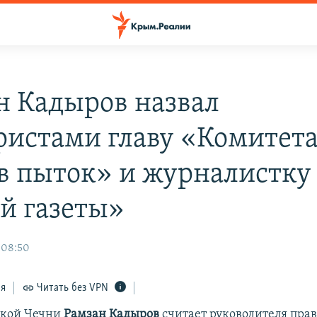
н Кадыров назвал
ристами главу «Комитет
в пыток» и журналистку
й газеты»
 08:50
ся
Читать без VPN
ской Чечни
Рамзан Кадыров
считает руководителя пра