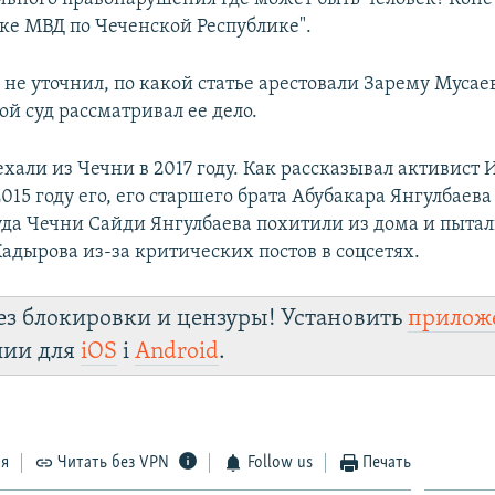
е МВД по Чеченской Республике".
не уточнил, по какой статье арестовали Зарему Мусаев
й суд рассматривал ее дело.
хали из Чечни в 2017 году. Как рассказывал активист
2015 году его, его старшего брата Абубакара Янгулбаева
уда Чечни Сайди Янгулбаева похитили из дома и пытал
адырова из-за критических постов в соцсетях.
ез блокировки и цензуры! Установить
прилож
лии для
iOS
і
Android
.
ся
Читать без VPN
Follow us
Печать