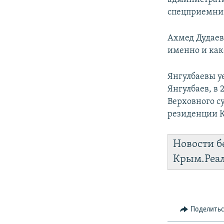
спецприемник
Ахмед Дудаев 
именно и како
Янгулбаевы уе
Янгулбаев, в 
Верховного с
резиденции К
Новости б
Крым.Реа
Поделить