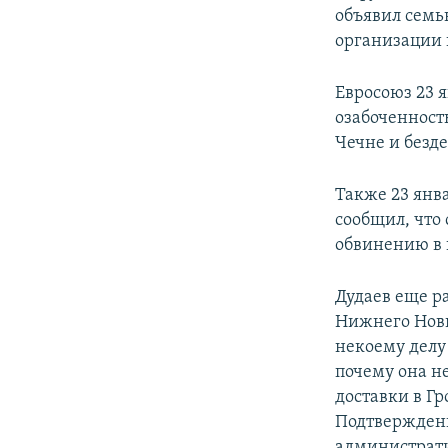
объявил семь
организации 
Евросоюз 23 
озабоченност
Чечне и безд
Также 23 янв
сообщил, что
обвинению в 
Дудаев еще р
Нижнего Новг
некоему делу
почему она не
доставки в Гр
Подтверждени
администрати