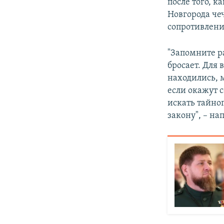
после того, 
Новгорода чеч
сопротивлени
"Запомните ра
бросает. Для 
находились, м
если окажут с
искать тайно
закону", – на