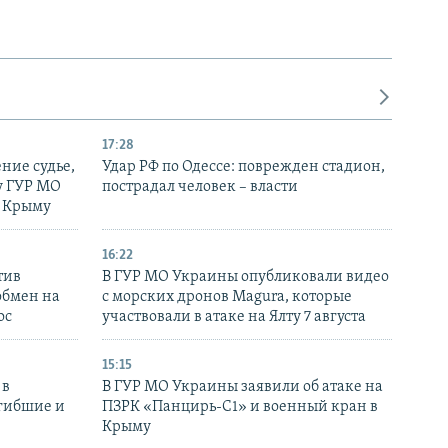
17:28
ние судье,
Удар РФ по Одессе: поврежден стадион,
у ГУР МО
пострадал человек – власти
в Крыму
16:22
тив
В ГУР МО Украины опубликовали видео
обмен на
с морских дронов Magura, которые
ос
участвовали в атаке на Ялту 7 августа
15:15
 в
В ГУР МО Украины заявили об атаке на
огибшие и
ПЗРК «Панцирь-С1» и военный кран в
Крыму