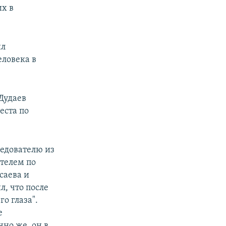
х в
ил
ловека в
Дудаев
еста по
ледователю из
телем по
саева и
л, что после
о глаза".
е
но же, он в