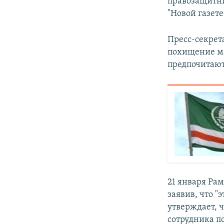
правозащитни
"Новой газете
Пресс-секрет
похищение ма
предпочитают
21 января Ра
заявив, что "
утверждает, 
сотрудника п