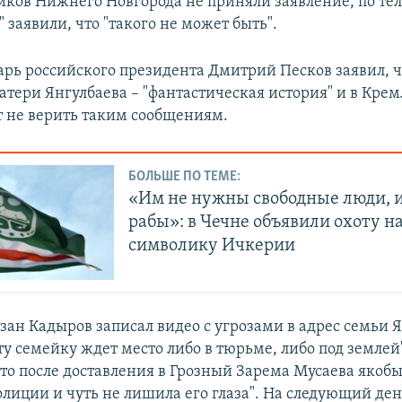
ков Нижнего Новгорода не приняли заявление, по тел
" заявили, что "такого не может быть".
арь российского президента Дмитрий Песков заявил, ч
тери Янгулбаева – "фантастическая история" и в Крем
 не верить таким сообщениям.
БОЛЬШЕ ПО ТЕМЕ:
«Им не нужны свободные люди,
рабы»: в Чечне объявили охоту н
символику Ичкерии
мзан Кадыров записал видео с угрозами в адрес семьи 
эту семейку ждет место либо в тюрьме, либо под землей
что после доставления в Грозный Зарема Мусаева якобы
олиции и чуть не лишила его глаза". На следующий ден