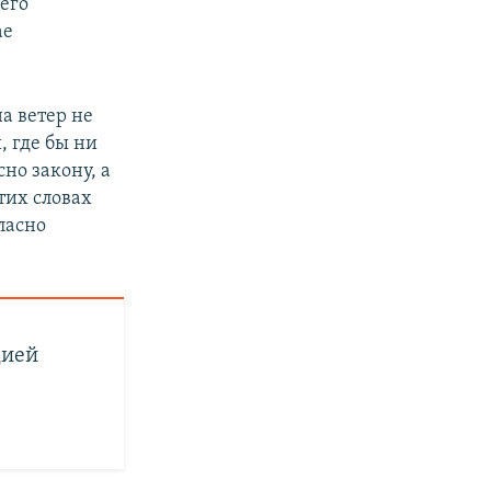
его
ае
на ветер не
, где бы ни
но закону, а
тих словах
ласно
цией