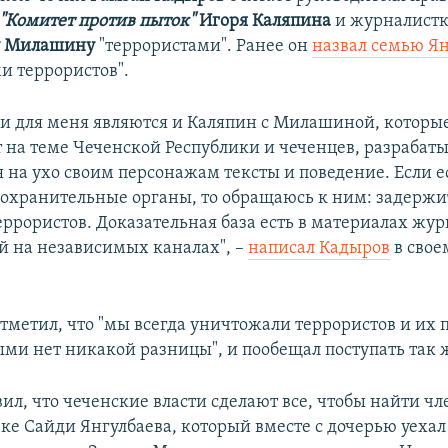
"Комитет против пыток"
Игоря Каляпина
и журналист
у Милашину
"террористами". Ранее он
назвал семью Я
и террористов".
и для меня являются и Каляпин с Милашиной, которы
 на теме Чеченской Республики и чеченцев, разрабат
 на ухо своим персонажам тексты и поведение. Если ес
оохранительные органы, то обращаюсь к ним: задержи
еррористов. Доказательная база есть в материалах жу
й на независимых каналах", –
написал Кадыров
в свое
отметил, что "мы всегда уничтожали террористов и их 
ми нет никакой разницы", и пообещал поступать так ж
ил, что чеченские власти сделают все, чтобы найти ч
вке Сайди Янгулбаева, который вместе с дочерью уехал