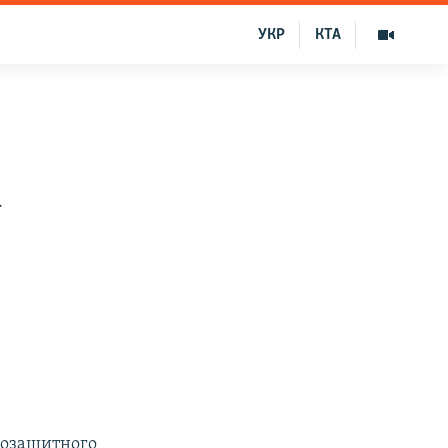
УКР
КТА
а
возащитного