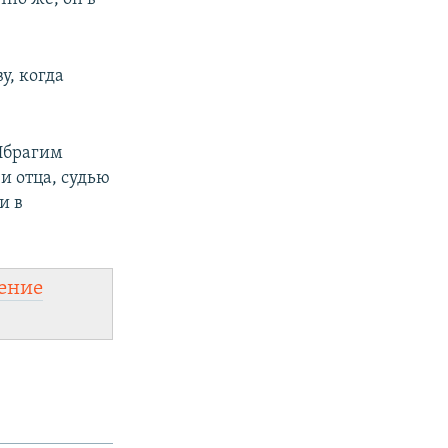
у, когда
 Ибрагим
 и отца, судью
и в
ение