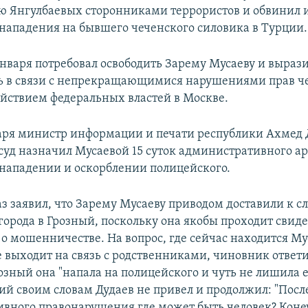
ю Янгулбаевых сторонниками террористов и обвинил и
нападения на бывшего чеченского силовика в Турции.
января потребовал освободить Зарему Мусаеву и выраз
ь в связи с непрекращающимися нарушениями прав че
ействием федеральных властей в Москве.
аря министр информации и печати республики Ахмед 
 суд назначил Мусаевой 15 суток административного ар
нападении и оскорблении полицейского.
аз заявил, что Зарему Мусаеву приводом доставили к с
орода в Грозный, поскольку она якобы проходит свиде
 о мошенничестве. На вопрос, где сейчас находится Му
 выходит на связь с родственниками, чиновник ответи
озный она "напала на полицейского и чуть не лишила ег
й своим словам Дудаев не привел и продолжил: "Посл
вного правонарушения где может быть человек? Конеч