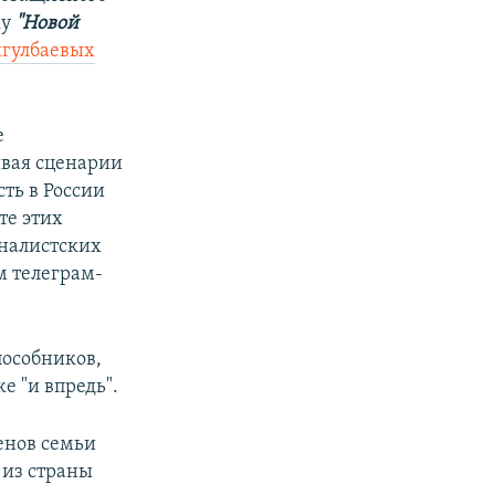
ку
"Новой
нгулбаевых
е
ывая сценарии
ть в России
те этих
рналистских
м телеграм-
пособников,
е "и впредь".
ленов семьи
 из страны