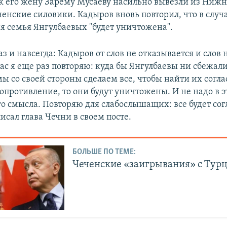
как его жену Зарему Мусаеву насильно вывезли из Нижн
енские силовики. Кадыров вновь повторил, что в случ
я семья Янгулбаевых "будет уничтожена".
з и навсегда: Кадыров от слов не отказывается и слов 
вас я еще раз повторяю: куда бы Янгулбаевы ни сбежали
ы со своей стороны сделаем все, чтобы найти их соглас
опротивление, то они будут уничтожены. И не надо в э
го смысла. Повторяю для слабослышащих: все будет сог
писал глава Чечни в своем посте.
БОЛЬШЕ ПО ТЕМЕ:
Чеченские «заигрывания» с Тур