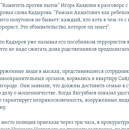
 "Комитета против пыток" Игорь Каляпин в разговоре с
овал слова Кадырова: "Рамзан Ахматович как ребенок
него полутонов не бывает: каждый, кто хоть в чем-то с
еррорист. Это обзывательство, которое он знает".
то Кадыров уже называл его пособником террористов в 
, что не надо сжигать дома родственников предполага
оруженные люди в масках, представившиеся сотрудни
авоохранительных органов, ворвались в квартиру Сай
городе. Они заявили, что должны доставить семью в су
о делу о мошенничестве. Когда Янгулбаев показал удо
ое гарантирует неприкосновенность, вооруженные люд
ну.
место полиция приехала через три часа, в прокуратур