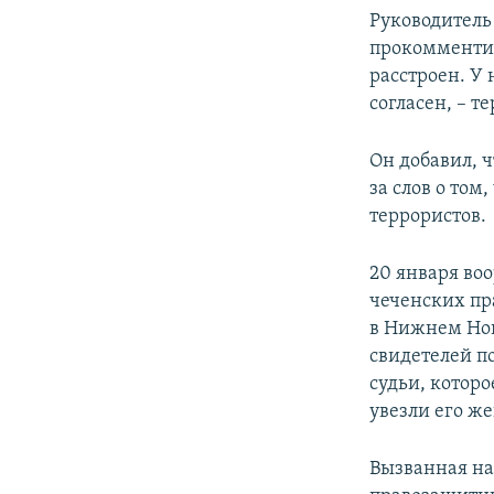
Руководитель
прокомментир
расстроен. У 
согласен, – т
Он добавил, ч
за слов о том
террористов.
20 января во
чеченских пр
в Нижнем Нов
свидетелей п
судьи, котор
увезли его же
Вызванная на 