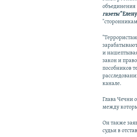
ПОБЕДИТЕЛЕЙ НЕ СУДЯТ?
объединения
КРЫМ.НЕПОКОРЕННЫЙ
газеты"
Елен
"сторонникам
ELIFBE
УКРАИНСКАЯ ПРОБЛЕМА КРЫМА
"Террористам
зарабатывают
и нашептывая
закон и прав
пособников т
расследовани
канале.
Глава Чечни 
между которы
Он также заяв
судьи в отста