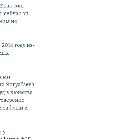
 Znak.com
, сейчас он
 ним не
2014 году из-
емых
ками
ди Янгулбаева
д в качестве
стоверение
и забрали и
е у