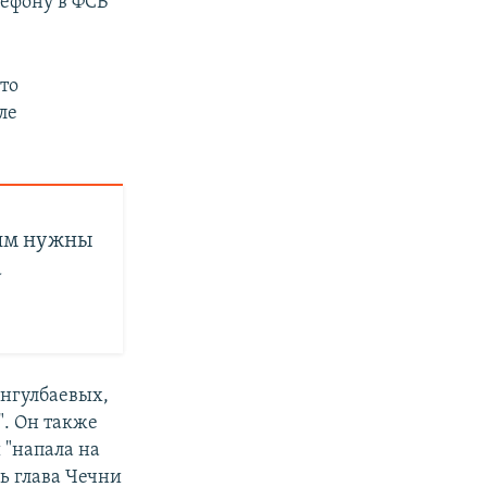
ефону в ФСБ
то
ле
 им нужны
а
Янгулбаевых,
". Он также
 "напала на
ь глава Чечни