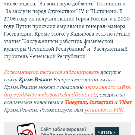
числе медаль "За воинскую доблесть" II степени и
"За заслуги перед Отечеством" IV и III степени. В
2006 году он получил звание Героя России, а в 2020
году Путин присвоил ему звание генерал-майора
Росгвардии. Кроме этого, у Кадырова есть почетные
звания "Заслуженный работник физической
культуры Чеченской Республики" и "Заслуженный
строитель Чеченской Республики".
Роскомнадзор пытается заблокировать
доступ к
сайту
Крым.Реалии
.
Беспрепятственно читать
Крым.Реалии можно с помощью
зеркального сайта:
https://d34t3ewxks6oa0.cloudfront.net/
, следите за
основными новостями в
Telegram
,
Instagram
и
Viber
Крым.Реалии. Рекомендуем вам
установить VPN
.
Сайт заблокирован?
читать >