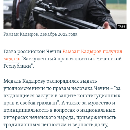
ПРИСОЕДИНЯЙТЕСЬ!
ПОБЕДИТЕЛЕЙ НЕ СУДЯТ?
КРЫМ.НЕПОКОРЕННЫЙ
ELIFBE
Рамзан Кадыров, декабрь 2022 года
УКРАИНСКАЯ ПРОБЛЕМА КРЫМА
Все сайты RFE/RL
Глава российской Чечни
Рамзан Кадыров получил
медаль
"Заслуженный правозащитник Чеченской
Республики".
Медаль Кадырову распорядился выдать
уполномоченный по правам человека Чечни – "за
выдающиеся заслуги в защите конституционных
прав и свобод граждан". А также за мужество и
принципиальность в вопросах о национальных
интересах чеченского народа, приверженность
традиционным ценностям и верность долгу,