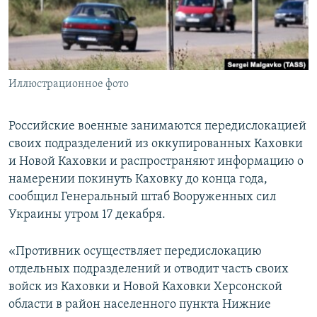
ПРИСОЕДИНЯЙТЕСЬ!
ПОБЕДИТЕЛЕЙ НЕ СУДЯТ?
КРЫМ.НЕПОКОРЕННЫЙ
ELIFBE
Иллюстрационное фото
УКРАИНСКАЯ ПРОБЛЕМА КРЫМА
Все сайты RFE/RL
Российские военные занимаются передислокацией
своих подразделений из оккупированных Каховки
и Новой Каховки и распространяют информацию о
намерении покинуть Каховку до конца года,
сообщил Генеральный штаб Вооруженных сил
Украины утром 17 декабря.
«Противник осуществляет передислокацию
отдельных подразделений и отводит часть своих
войск из Каховки и Новой Каховки Херсонской
области в район населенного пункта Нижние