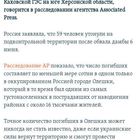
Каховской ГЭС на юге Херсонской области,
ПРИСОЕДИНЯЙТЕСЬ!
ПОБЕДИТЕЛЕЙ НЕ СУДЯТ?
говорится в расследовании агентства Associated
КРЫМ.НЕПОКОРЕННЫЙ
Press.
ELIFBE
Россия заявляла, что 59 человек утонули на
УКРАИНСКАЯ ПРОБЛЕМА КРЫМА
подконтрольной территории после обвала дамбы 6
Все сайты RFE/RL
июня.
Расследование AP
показало, что число погибших
составляет по меньшей мере сотни в одном только
в оккупированном Россией городе Олешки,
который в то время был одним из самых
густонаселенных в пострадавших от наводнения
районах с около 16 тысячами жителей.
Точное количество погибших в Олешках может
никогда не стать известно, даже если украинские
силы вернут территорию и смогут провести