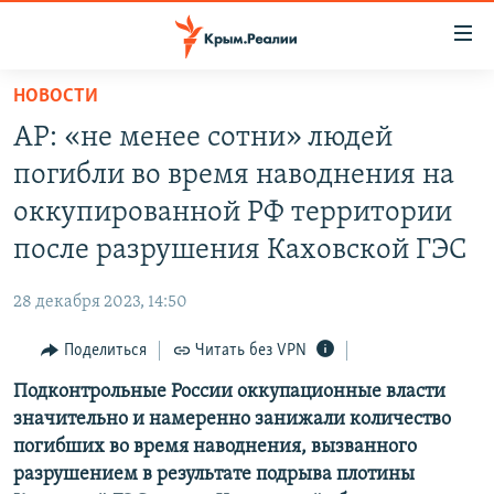
Доступность
ссылки
Вернуться
НОВОСТИ
к
НОВОСТИ
AP: «не менее сотни» людей
основному
СПЕЦПРОЕКТЫ
содержанию
погибли во время наводнения на
ВОДА
Вернутся
ГРУЗ 200
оккупированной РФ территории
к
ИСТОРИЯ
КАРТА ВОЕННЫХ ОБЪЕКТОВ КРЫМА
после разрушения Каховской ГЭС
главной
ЕЩЕ
11 ЛЕТ ОККУПАЦИИ КРЫМА. 11 ИСТОРИЙ СОПРОТИВЛЕНИЯ
навигации
28 декабря 2023, 14:50
Вернутся
РАДІО СВОБОДА
ИНТЕРАКТИВ
к
Поделиться
Читать без VPN
КАК ОБОЙТИ БЛОКИРОВКУ
ИНФОГРАФИКА
поиску
Подконтрольные России оккупационные власти
ТЕЛЕПРОЕКТ КРЫМ.РЕАЛИИ
Українською
значительно и намеренно занижали количество
СОВЕТЫ ПРАВОЗАЩИТНИКОВ
погибших во время наводнения, вызванного
Qırımtatar
разрушением в результате подрыва плотины
ПРОПАВШИЕ БЕЗ ВЕСТИ