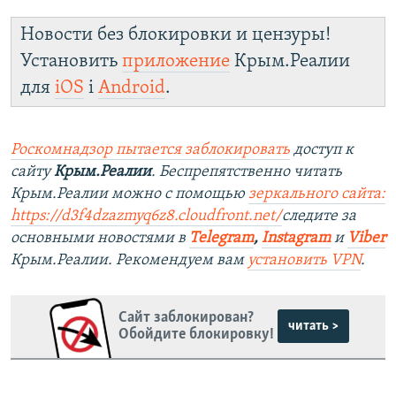
Новости без блокировки и цензуры!
Установить
приложение
Крым.Реалии
для
iOS
і
Android
.
Роскомнадзор пытается заблокировать
доступ к
сайту
Крым.Реалии
. Беспрепятственно читать
Крым.Реалии можно с помощью
зеркального сайта:
https://d3f4dzazmyq6z8.cloudfront.net/
следите за
основными новостями в
Telegram
,
Instagram
и
Viber
Крым.Реалии. Рекомендуем вам
установить VPN
.
Сайт заблокирован?
читать >
Обойдите блокировку!