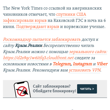
The New York Times со ссылкой на американских
чиновников отмечает, что
спутники США
зафиксировали взрыв
на Каховской ГЭС в ночь на 6
июня.
Подтверждают взрыв
и норвежские ученые.
Роскомнадзор пытается заблокировать
доступ к
сайту
Крым.Реалии
.
Беспрепятственно читать
Крым.Реалии можно с помощью
зеркального сайта:
https://d2s9qc1w6itfq3.cloudfront.net
следите за
основными новостями в
Telegram
,
Instagram
и
Viber
Крым.Реалии. Рекомендуем вам
установить VPN
.
Сайт заблокирован?
читать >
Обойдите блокировку!