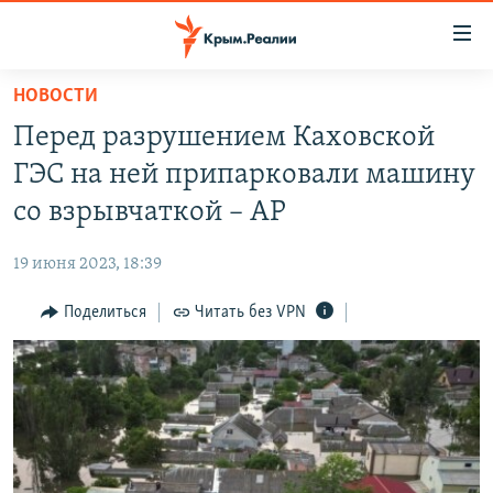
Доступность
ссылки
Вернуться
НОВОСТИ
к
НОВОСТИ
Перед разрушением Каховской
основному
СПЕЦПРОЕКТЫ
содержанию
ГЭС на ней припарковали машину
ВОДА
Вернутся
ГРУЗ 200
со взрывчаткой – AP
к
ИСТОРИЯ
КАРТА ВОЕННЫХ ОБЪЕКТОВ КРЫМА
главной
19 июня 2023, 18:39
ЕЩЕ
11 ЛЕТ ОККУПАЦИИ КРЫМА. 11 ИСТОРИЙ СОПРОТИВЛЕНИЯ
навигации
Вернутся
Поделиться
Читать без VPN
РАДІО СВОБОДА
ИНТЕРАКТИВ
к
КАК ОБОЙТИ БЛОКИРОВКУ
ИНФОГРАФИКА
поиску
ТЕЛЕПРОЕКТ КРЫМ.РЕАЛИИ
Українською
СОВЕТЫ ПРАВОЗАЩИТНИКОВ
Qırımtatar
ПРОПАВШИЕ БЕЗ ВЕСТИ