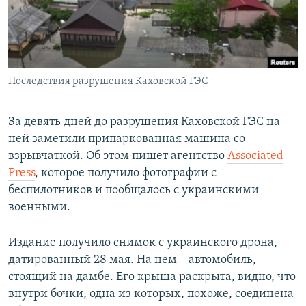
ПРИСОЕДИНЯЙТЕСЬ!
ПОБЕДИТЕЛЕЙ НЕ СУДЯТ?
КРЫМ.НЕПОКОРЕННЫЙ
ELIFBE
Последствия разрушения Каховской ГЭС
УКРАИНСКАЯ ПРОБЛЕМА КРЫМА
Все сайты RFE/RL
За девять дней до разрушения Каховской ГЭС на
ней заметили припаркованная машина со
взрывчаткой. Об этом пишет агентство
Associated
Press
, которое получило фотографии с
беспилотников и пообщалось с украинскими
военными.
Издание получило снимок с украинского дрона,
датированный 28 мая. На нем – автомобиль,
стоящий на дамбе. Его крыша раскрыта, видно, что
внутри бочки, одна из которых, похоже, соединена