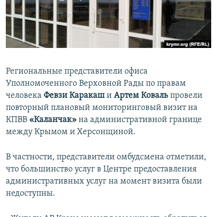
ПРИСОЕДИНЯЙТЕСЬ!
ПОБЕДИТЕЛЕЙ НЕ СУДЯТ?
КРЫМ.НЕПОКОРЕННЫЙ
ELIFBE
УКРАИНСКАЯ ПРОБЛЕМА КРЫМА
Региональные представители офиса
Все сайты RFE/RL
Уполномоченного Верховной Рады по правам
человека
Февзи Каракаш
и
Артем Коваль
провели
повторный плановый мониторинговый визит на
КПВВ
«Каланчак»
на административной границе
между Крымом и Херсонщиной.
В частности, представители омбудсмена отметили,
что большинство услуг в Центре предоставления
административных услуг на момент визита были
недоступны.