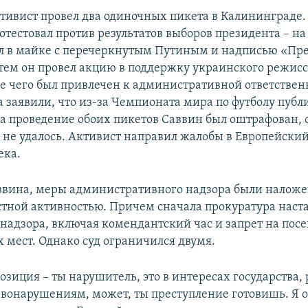
ктивист провел два одиночных пикета в Калининграде.
отестовал против результатов выборов президента – на
 в майке с перечеркнутым Путиным и надписью «Пр
тем он провел акцию в поддержку украинского режисс
ле чего был привлечен к административной ответственн
а заявили, что из-за Чемпионата мира по футболу пуб
а проведение обоих пикетов Саввин был оштрафован, 
 не удалось. Активист направил жалобы в Европейский
ека.
ввина, меры административного надзора были наложе
естной активностью. Причем сначала прокуратура наст
 надзора, включая комендантский час и запрет на пос
 мест. Однако суд ограничился двумя.
озиция – ты нарушитель, это в интересах государства, 
авонарушениям, может, ты преступление готовишь. Я 