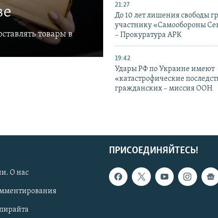
21:27
ве
До 10 лет лишения свободы г
участнику «Самообороны Се
ставлять товары в
– Прокуратура АРК
19:42
Удары РФ по Украине имеют
«катастрофические последст
гражданских – миссия ООН
ПРИСОЕДИНЯЙТЕСЬ!
и. О нас
омментирования
опирайта