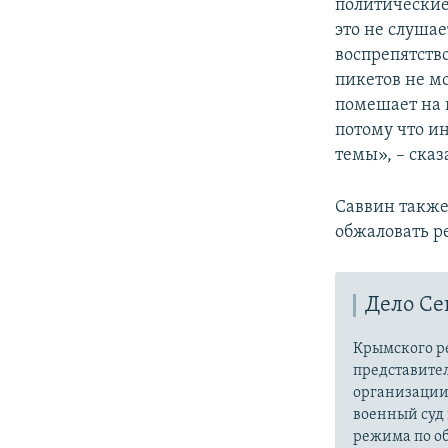
политические
это не слушае
воспрепятств
пикетов не мо
помешает на 
потому что ин
темы», – сказ
Саввин также
обжаловать р
Дело Се
Крымского р
представител
организации 
военный суд 
режима по о