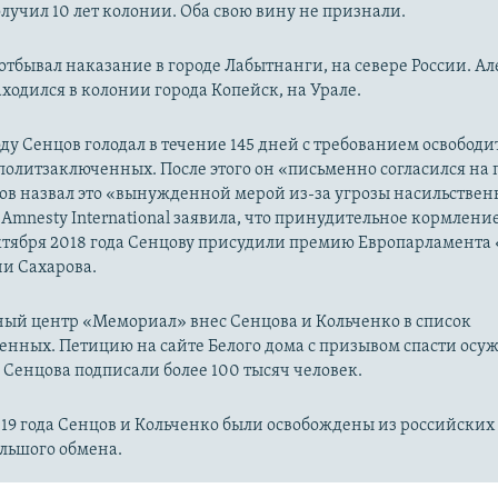
лучил 10 лет колонии. Оба свою вину не признали.
отбывал наказание в городе Лабытнанги, на севере России. А
ходился в колонии города Копейск, на Урале.
ду Сенцов голодал в течение 145 дней с требованием освободит
олитзаключенных. После этого он «письменно согласился на
ов назвал это «вынужденной мерой из-за угрозы насильствен
Amnesty International заявила, что принудительное кормление
октября 2018 года Сенцову присудили премию Европарламента 
и Сахарова.
ый центр «Мемориал» внес Сенцова и Кольченко в список
нных. Петицию на сайте Белого дома с призывом спасти осу
 Сенцова подписали более 100 тысяч человек.
019 года Сенцов и Кольченко были освобождены из российских
ольшого обмена.