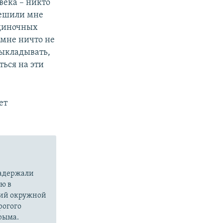
века – никто
 решили мне
одиночных
 мне ничто не
выкладывать,
ться на эти
ет
задержали
ю в
ский окружной
рогого
рыма.