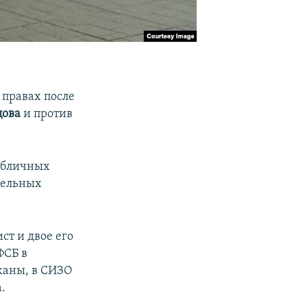
 правах после
цова
и против
публичных
ительных
ст и двое его
ФСБ в
жаны, в СИЗО
.