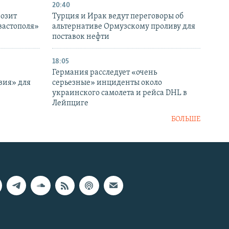
20:40
розит
Турция и Ирак ведут переговоры об
вастополя»
альтернативе Ормузскому проливу для
поставок нефти
18:05
Германия расследует «очень
вия» для
серьезные» инциденты около
украинского самолета и рейса DHL в
Лейпциге
БОЛЬШЕ