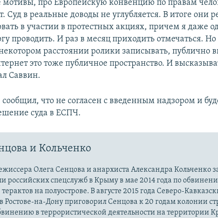
 мотивы, про Европейскую конвенцию по правам чело
т. Суд в реальные доводы не углубляется. В итоге они
овать в участии в протестных акциях, причем я даже 
гу проводить. И раз в месяц приходить отмечаться. Но
некотором расстоянии ролики записывать, публично 
тернет это тоже публичное пространство. И высказыва
ал Саввин.
 сообщил, что не согласен с введенным надзором и буд
ешение суда в ЕСПЧ.
нцова и Кольченко
ежиссера Олега Сенцова и анархиста Александра Кольченко 
и российских спецслужб в Крыму в мае 2014 года по обвинени
терактов на полуострове. В августе 2015 года Северо-Кавказ
в Ростове-на-Дону приговорил Сенцова к 20 годам колонии ст
бвинению в террористической деятельности на территории К