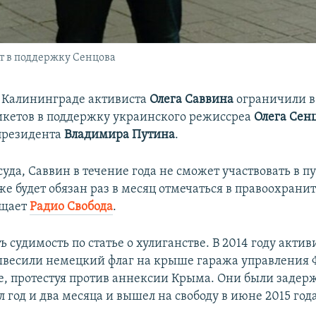
т в поддержку Сенцова
 Калининграде активиста
Олега Саввина
ограничили в
кетов в поддержку украинского режиссреа
Олега Сен
президента
Владимира Путина
.
уда, Саввин в течение года не сможет участвовать в 
же будет обязан раз в месяц отмечаться в правоохран
бщает
Радио Свобода
.
ь судимость по статье о хулиганстве. В 2014 году активи
весили немецкий флаг на крыше гаража управления 
, протестуя против аннексии Крыма. Они были задер
 год и два месяца и вышел на свободу в июне 2015 года