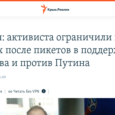
я: активиста ограничили 
х после пикетов в подде
ва и против Путина
6:49
ся
Читать без VPN