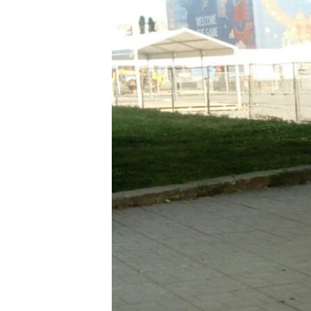
ПОБЕДИТЕЛЕЙ НЕ СУДЯТ?
КРЫМ.НЕПОКОРЕННЫЙ
ELIFBE
УКРАИНСКАЯ ПРОБЛЕМА КРЫМА