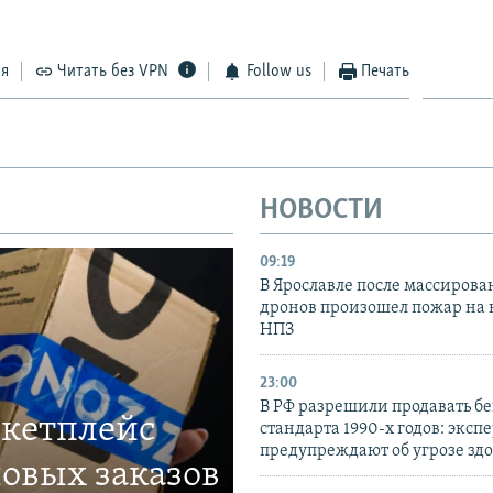
ся
Читать без VPN
Follow us
Печать
НОВОСТИ
09:19
В Ярославле после массирова
дронов произошел пожар на
НПЗ
23:00
В РФ разрешили продавать б
ркетплейс
стандарта 1990-х годов: эксп
предупреждают об угрозе зд
овых заказов