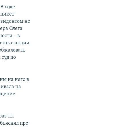
 В ходе
 пикет
езидентом не
ера Олега
ости – в
личные акции
обжаловать
 суд по
ны на него в
аивала на
ещение
раз ты
объяснял про