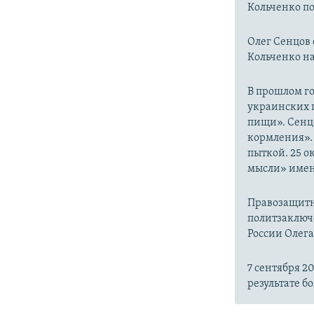
Кольченко по
Олег Сенцов 
Кольченко на
В прошлом го
украинских п
пищи». Сенц
кормления». 
пыткой. ​25 
мысли» имен
Правозащитн
политзаключе
России Олега
7 сентября 2
результате б