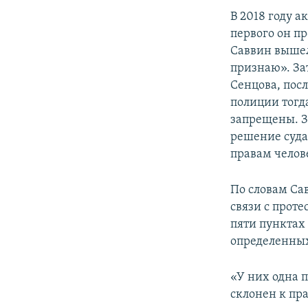
В 2018 году а
первого он пр
Саввин вышел
признаю». За
Сенцова, пос
полиции тогд
запрещены. З
решение суда
правам челов
По словам Са
связи с прот
пяти пунктах
определенных
«У них одна п
склонен к пр