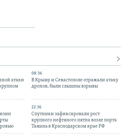
08:36
нной атаки
В Крыму и Севастополе отражали атаку
 крупном
дронов, были слышны взрывы
22:36
ензин
Спутники зафиксировали рост
ерты
крупного нефтяного пятна возле порта
оровью
Тамань в Краснодарском крае РФ