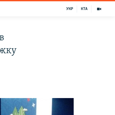
УКР
КТА
в
ржку