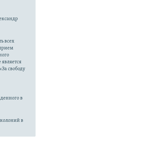
лександр
ь всех
 прием
ного
 является
«За свободу
жденного в
 колоний в