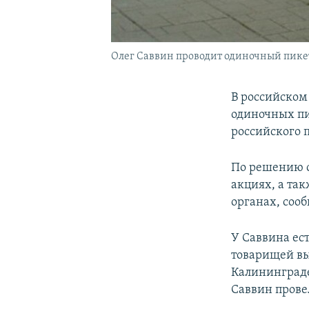
Олег Саввин проводит одиночный пике
В российском
одиночных пи
российского 
По решению с
акциях, а так
органах, соо
У Саввина ест
товарищей вы
Калининграде
Саввин провел