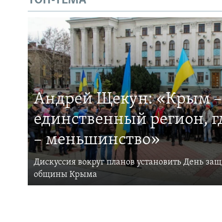
ТОП-ТЕМА
Андрей Щекун: «Крым –
единственный регион, 
– меньшинство»
Дискуссия вокруг планов установить День за
общины Крыма