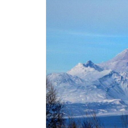
ПОБЕДИТЕЛЕЙ НЕ СУДЯТ?
КРЫМ.НЕПОКОРЕННЫЙ
ELIFBE
УКРАИНСКАЯ ПРОБЛЕМА КРЫМА