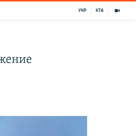
УКР
КТА
ржение