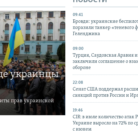
НОВОСТИ
09:41
Бровди: украинские беспил
поразили танкер «теневого ф
Геленджика
09:00
Турция, Саудовская Аравия 
заключили соглашение о вз
обороне
где украинцы
22:08
Сенат США поддержал расш
санкций против России и Ир
щиты прав украинской
19:46
CIR: в июле количество атак 
Украине выросло на 72% по 
с июнем