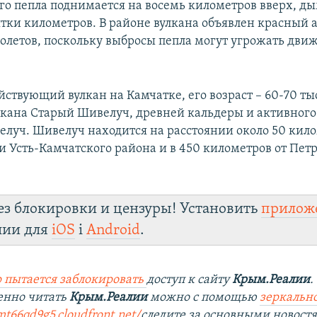
го пепла поднимается на восемь километров вверх, д
ятки километров. В районе вулкана объявлен красный
 полетов, поскольку выбросы пепла могут угрожать дв
ствующий вулкан на Камчатке, его возраст – 60-70 тыс
улкана Старый Шивелуч, древней кальдеры и активного
луч. Шивелуч находится на расстоянии около 50 кило
и Усть-Камчатского района и в 450 километров от Пет
ез блокировки и цензуры! Установить
прилож
лии для
iOS
і
Android
.
 пытается заблокировать
доступ к сайту
Крым.Реалии
.
енно читать
Крым.Реалии
можно с помощью
зеркально
mt66qd9g5.cloudfront.net/
следите за основными новост