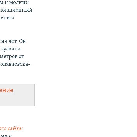
ым и молнии
 авиационный
ижению
яч лет. Он
 вулкана
метров от
ропавловска-
ение
го сайта:
ями в