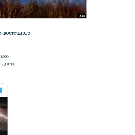
о-восточного
нако
 дней,