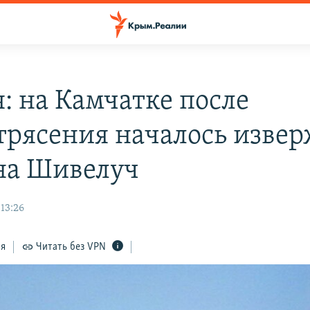
я: на Камчатке после
трясения началось изве
на Шивелуч
 13:26
ся
Читать без VPN