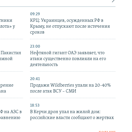
09:29
отники
КРЦ: Украинцев, осужденных РФ в
лота» у
Крыму, не отпускают после истечения
сроков
23:00
и Пакистан
Нефтяной гигант ОАЭ заявляет, что
аимной
атаки существенно повлияли на его
деятельность
20:41
ирение
Продажи Wildberries упали на 20-40%
ана
после атак ВСУ – СМИ
18:53
РФ на АЗС в
В Керчи дрон упал на жилой дом:
сравнению
российские власти сообщают о жертвах