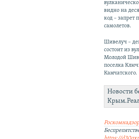
вулканическо
видно на дес
код – запрет
самолетов.
Шивелуч – дей
состоит из в
Молодой Шиве
поселка Ключ
Камчатского.
Новости б
Крым.Реа
Роскомнадзор
Беспрепятств
https://d30qx