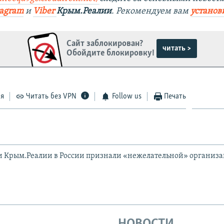
tagram
и
Viber
Крым.Реалии
. Рекомендуем вам
установ
Сайт заблокирован?
читать >
Обойдите блокировку!
ся
Читать без VPN
Follow us
Печать
и Крым.Реалии в России признали «нежелательной» организ