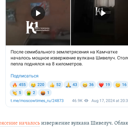
рясение началось
извержение вулкана Шивелуч. Обла