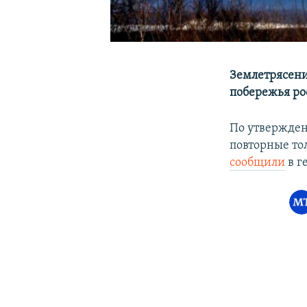
Землетрясени
побережья ро
По утвержден
повторные то
сообщили
в г