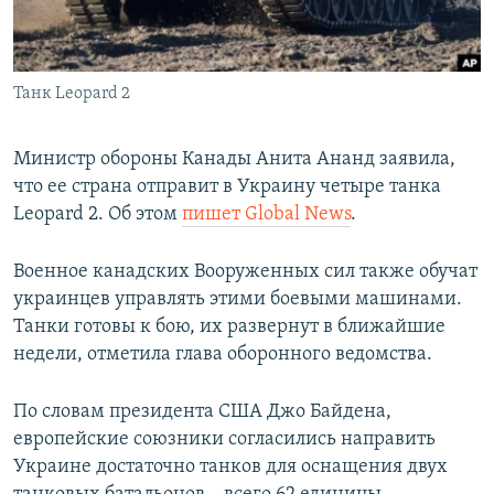
ПРИСОЕДИНЯЙТЕСЬ!
ПОБЕДИТЕЛЕЙ НЕ СУДЯТ?
КРЫМ.НЕПОКОРЕННЫЙ
Танк Leopard 2
ELIFBE
УКРАИНСКАЯ ПРОБЛЕМА КРЫМА
Министр обороны Канады Анита Ананд заявила,
Все сайты RFE/RL
что ее страна отправит в Украину четыре танка
Leopard 2. Об этом
пишет Global News
.
Военное канадских Вооруженных сил также обучат
украинцев управлять этими боевыми машинами.
Танки готовы к бою, их развернут в ближайшие
недели, отметила глава оборонного ведомства.
По словам президента США Джо Байдена,
европейские союзники согласились направить
Украине достаточно танков для оснащения двух