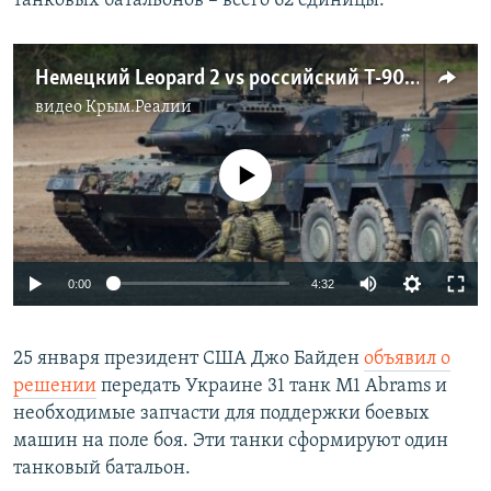
танковых батальонов – всего 62 единицы.
Немецкий Leopard 2 vs российский Т-90. Украина получила преимущество в танковых боях? (видео)
видео
Крым.Реалии
No media source currently available
Auto
0:00
4:32
240p
25 января президент США Джо Байден
объявил о
360p
решении
передать Украине 31 танк M1 Abrams и
Auto
240p
360p
480p
480p
необходимые запчасти для поддержки боевых
720p
машин на поле боя. Эти танки сформируют один
720p
1080p
танковый батальон.
1080p