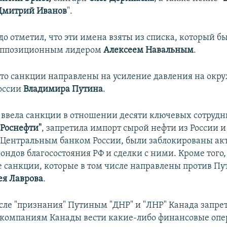
Дмитрий Иванов
".
о отметил, что эти имена взяты из списка, который бы
оппозиционным лидером
Алексеем Навальным
.
что санкции направлены на усиление давления на окр
оссии
Владимира Путина
.
 ввела санкции в отношении десяти ключевых сотрудн
"Роснефти"
, запретила импорт сырой нефти из России 
 Центральным банком России, были заблокированы ак
ондов благосостояния РФ и сделки с ними. Кроме того,
 санкции, которые в том числе направлены против Пу
ея Лаврова
.
осле "признания" Путиным "ДНР" и "ЛНР" Канада запре
компаниям Канады вести какие-либо финансовые опе