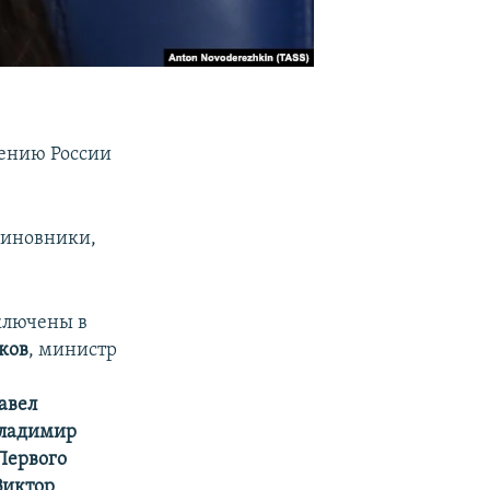
жению России
чиновники,
ключены в
ков
, министр
авел
 Владимир
Первого
Виктор