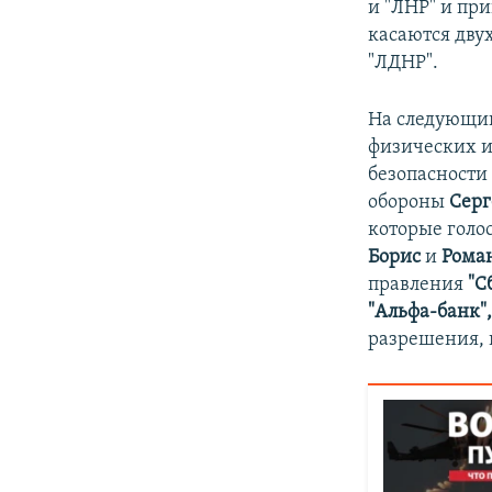
и "ЛНР" и пр
касаются дву
"ЛДНР".
На следующий
физических и
безопасности
обороны
Серг
которые голо
Борис
и
Рома
правления
"С
"Альфа-банк"
разрешения, 