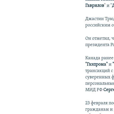
Гаврилов
" и "
Джастин Трюд
российским 
Он отметил, 
президента Р
Канада ранее
"Газпрома"
и
трансакций с
суверенных ф
персональные
МИД РФ
Серг
23 февраля п
гражданам и 