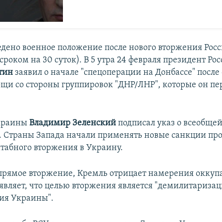
едено военное положение после нового вторжения Росси
сроком на 30 суток). В 5 утра 24 февраля президент Ро
тин
заявил о начале "спецоперации на Донбассе" после
щи со стороны группировок "ДНР/ЛНР", которые он пе
краины
Владимир Зеленский
подписал указ о всеобще
 Страны Запада начали применять новые санкции про
штабного вторжения в Украину.
прямое вторжение, Кремль отрицает намерения оккуп
являет, что целью вторжения является "демилитаризац
ия Украины".