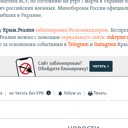
нштаба ВСУ, по состоянию на утро 7 марта в Украине 
сяч российских военных. Минобороны России официал
гибших в Украине.
ту
Крым.Реалии
заблокирован Роскомнадзором.
Беспре
.Реалии можно с помощью
зеркального сайта
:
rukrymr.
е за основными событиями в
Telegram
и
Instagram
Кры
Сайт заблокирован?
читать >
Обойдите блокировку!
ся
Читать без VPN
Follow us
Печать