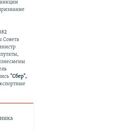
Санкции
 признание
382
ы Совета
инистр
епутаты,
бизнесмены
ель
лись
"Сбер",
экспортные
оника