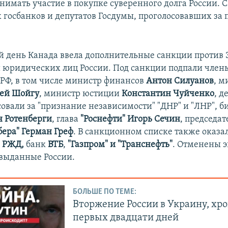
инимать участие в покупке суверенного долга России. 
х госбанков и депутатов Госдумы, проголосовавших за
 день Канада ввела дополнительные санкции против 
 юридических лиц России. Под санкции подпали член
 РФ, в том числе министр финансов
Антон Силуанов
, м
ей Шойгу
, министр юстиции
Константин Чуйченко
, д
совали за "признание независимости" "ДНР" и "ЛНР", 
н Ротенберги
, глава
"Роснефти" Игорь Сечин
, председат
бера" Герман Греф
. В санкционном списке также оказа
, РЖД,
банк
ВТБ
,
"Газпром" и "Транснефть"
. Отменены 
выданные России.
БОЛЬШЕ ПО ТЕМЕ:
Вторжение России в Украину, хр
первых двадцати дней