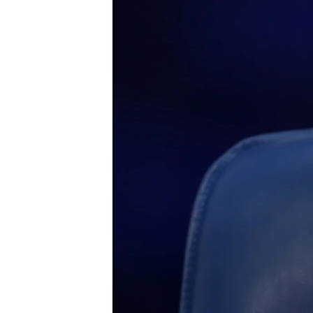
ПОБЕДИТЕЛЕЙ НЕ СУДЯТ?
КРЫМ.НЕПОКОРЕННЫЙ
ELIFBE
УКРАИНСКАЯ ПРОБЛЕМА КРЫМА