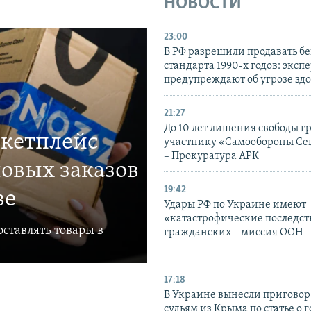
НОВОСТИ
23:00
В РФ разрешили продавать б
стандарта 1990-х годов: эксп
предупреждают об угрозе зд
21:27
До 10 лет лишения свободы г
ркетплейс
участнику «Самообороны Се
– Прокуратура АРК
овых заказов
19:42
ве
Удары РФ по Украине имеют
«катастрофические последст
ставлять товары в
гражданских – миссия ООН
17:18
В Украине вынесли приговор
судьям из Крыма по статье о 