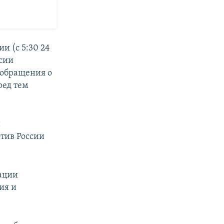
и (с 5:30 24
ссии
 обращения о
ред тем
й
тив России
ации
ия и