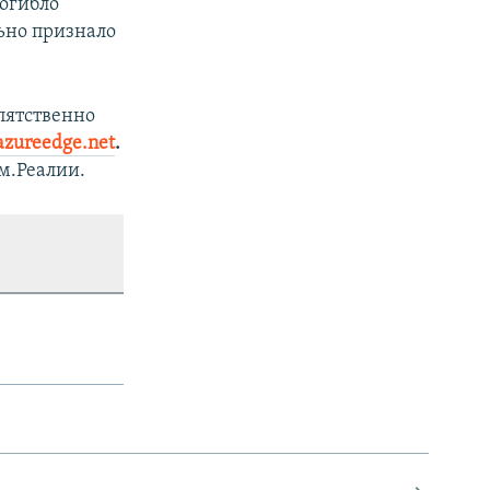
погибло
ьно признало
пятственно
azureedge.net
.
м.Реалии.