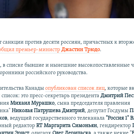
т санкции против десяти россиян, причастных к втор
общил
премьер-министр
Джастин Трюдо
.
м, в списке бывшие и нынешние высокопоставленные 
торонники российского руководства.
вительства Канады
опубликован
список лиц
, которые в
список: это пресс-секретарь президента
Дмитрий Пес
ения
Михаил Мурашко
, сына председателя правления
анка"
Николая Патрушева Дмитрий
, депутат Госдумы
П
ков
, ведущий государственного телеканала
"Россия 1"
вный редактор
RT Маргарита Симоньян
, гендиректор
антин Эрнст,
олигарх
Олег Дерипаска
, а также некие "