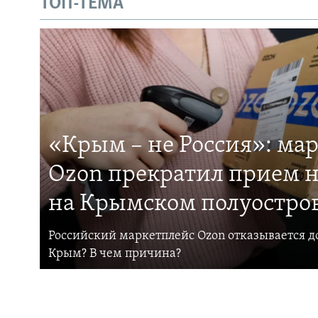
ТОП-ТЕМА
«Крым – не Россия»: ма
Ozon прекратил прием н
на Крымском полуостро
Российский маркетплейс Ozon отказывается до
Крым? В чем причина?