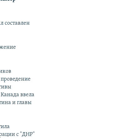
л составлен
ужение
иков
и проведение
тивы
 Канада ввела
тина и главы
тила
рации с "ДНР"