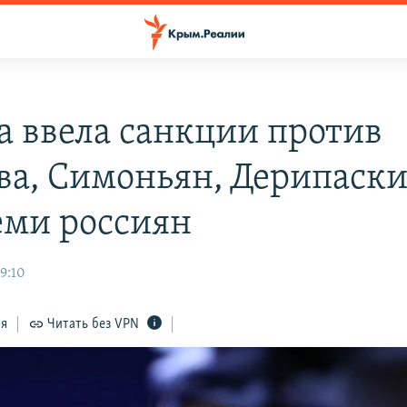
а ввела санкции против
ва, Симоньян, Дерипаски
еми россиян
9:10
ся
Читать без VPN