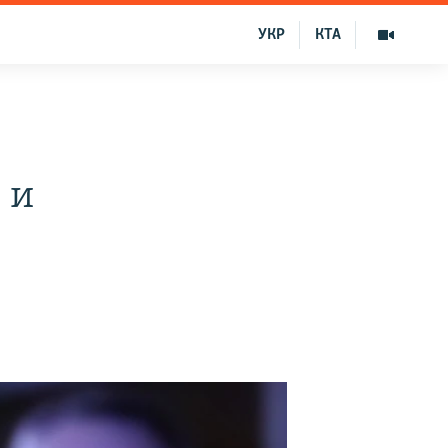
УКР
КТА
 и