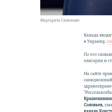
Маргарита Симоньян
Канада вводи
в Украину,
со
По его слова
олигархи и с
На сайте пра
санкционный 
здравоохран
"Россельхозб
Крашенинни
Соловьев,
гла
канала Конст