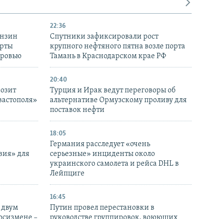
22:36
ензин
Спутники зафиксировали рост
ерты
крупного нефтяного пятна возле порта
оровью
Тамань в Краснодарском крае РФ
20:40
розит
Турция и Ирак ведут переговоры об
вастополя»
альтернативе Ормузскому проливу для
поставок нефти
18:05
Германия расследует «очень
вия» для
серьезные» инциденты около
украинского самолета и рейса DHL в
Лейпциге
16:45
 двум
Путин провел перестановки в
госизмене –
руководстве группировок, воюющих