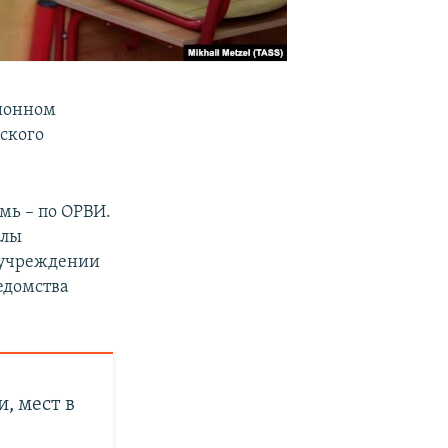
ционном
йского
мь – по ОРВИ.
олы
в учреждении
едомства
, мест в