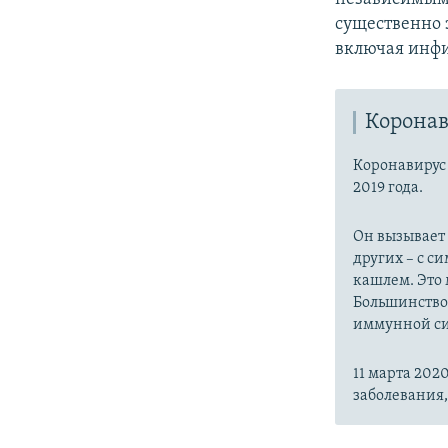
существенно 
включая инфи
Коронав
Коронавиру
2019 года.
Он вызывает
других – с с
кашлем. Это 
Большинство
иммунной си
11 марта 20
заболевания