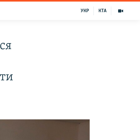
УКР
КТА
ся
сти