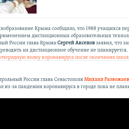
инобразование Крыма сообщило, что 1988 учащихся пе
применением дистанционных образовательных технол
ный России глава Крыма
Сергей Аксенов
заявил, что з
реводить на дистанционное обучение не планируется.
 очередную волну коронавируса после окончания шко
трольный России глава Севастополя
Михаил Развожаев
л из-за пандемии коронавируса в городе пока не план