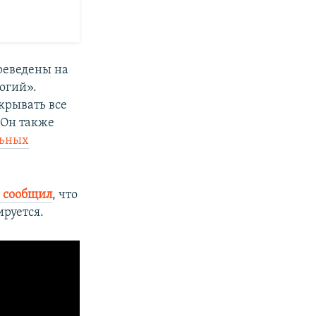
реведены на
огий».
акрывать все
 Он также
льных
 сообщил
, что
ируется.