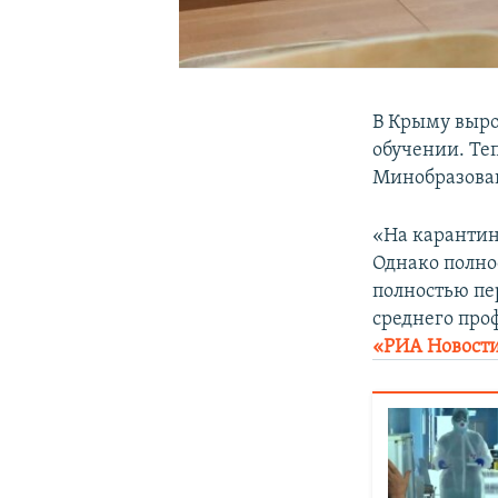
В Крыму выро
обучении. Теп
Минобразова
«На карантин 
Однако полно
полностью пе
среднего про
«РИА Новост