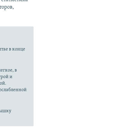
торов,
итае в конце
егкое, в
урой и
ой.
 ослабленной
пышку