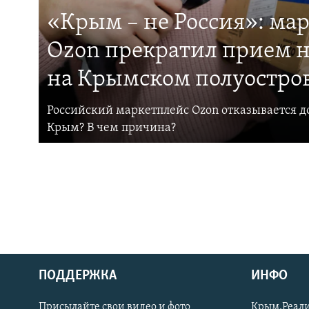
«Крым – не Россия»: ма
Ozon прекратил прием н
на Крымском полуостро
Российский маркетплейс Ozon отказывается до
Крым? В чем причина?
ПОДДЕРЖКА
ИНФО
Українською
Присылайте свои видео и фото
Крым.Реали