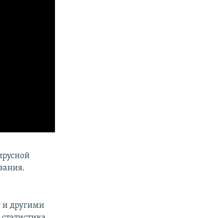
ирусной
вания.
 и другими
а статистика