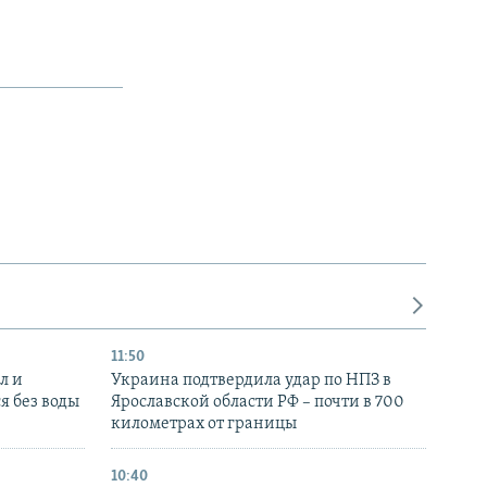
11:50
л и
Украина подтвердила удар по НПЗ в
я без воды
Ярославской области РФ – почти в 700
километрах от границы
10:40