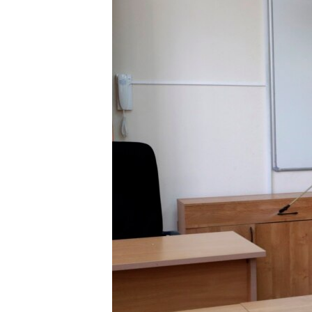
ПОБЕДИТЕЛЕЙ НЕ СУДЯТ?
КРЫМ.НЕПОКОРЕННЫЙ
ELIFBE
УКРАИНСКАЯ ПРОБЛЕМА КРЫМА