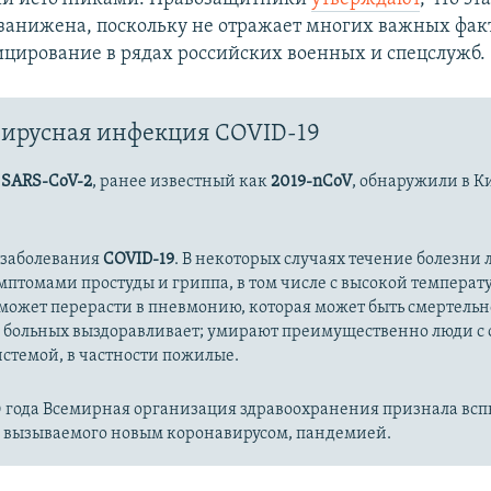
занижена, поскольку не отражает многих важных фак
цирование в рядах российских военных и спецслужб.
ирусная инфекция COVID-19
с
SARS-CoV-2
, ранее известный как
2019-nCoV
, обнаружили в К
 заболевания
COVID-19
. В некоторых случаях течение болезни л
имптомами простуды и гриппа, в том числе с высокой температ
может перерасти в пневмонию, которая может быть смертельн
 больных выздоравливает; умирают преимущественно люди с
стемой, в частности пожилые.
20 года Всемирная организация здравоохранения признала вс
, вызываемого новым коронавирусом, пандемией.