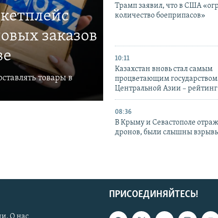
Трамп заявил, что в США «ог
ркетплейс
количество боеприпасов»
овых заказов
ве
10:11
Казахстан вновь стал самым
ставлять товары в
процветающим государством
Центральной Азии – рейтинг
08:36
В Крыму и Севастополе отраж
дронов, были слышны взрыв
ПРИСОЕДИНЯЙТЕСЬ!
и. О нас