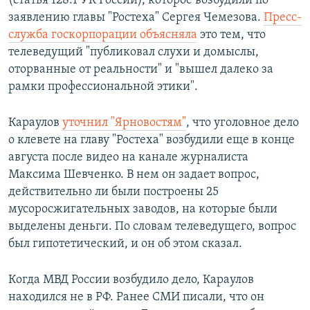
(статья 128.1 УК России), которое возбудили по
заявлению главы "Ростеха" Сергея Чемезова.
Пресс-
служба госкорпорации объясняла
это тем, что
телеведущий "публиковал слухи и домыслы,
оторванные от реальности" и "вышел далеко за
рамки профессиональной этики".
Караулов
уточнил "Ярновостям"
, что уголовное дело
о клевете на главу "Ростеха" возбудили еще в конце
августа после видео на канале журналиста
Максима Шевченко. В нем он задает вопрос,
действительно ли были построены 25
мусоросжигательных заводов, на которые были
выделены деньги. По словам телеведущего, вопрос
был гипотетический, и он об этом сказал.
Когда МВД России возбудило дело, Караулов
находился не в РФ. Ранее СМИ писали, что он