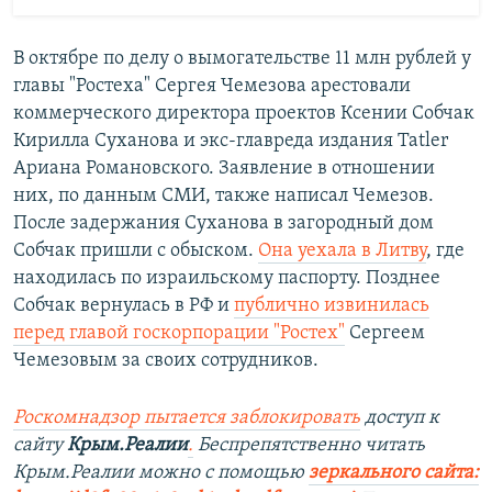
В октябре по делу о вымогательстве 11 млн рублей у
главы "Ростеха" Сергея Чемезова арестовали
коммерческого директора проектов Ксении Собчак
Кирилла Суханова и экс-главреда издания Tatler
Ариана Романовского. Заявление в отношении
них, по данным СМИ, также написал Чемезов.
После задержания Суханова в загородный дом
Собчак пришли с обыском.
Она уехала в Литву
, где
находилась по израильскому паспорту. Позднее
Собчак вернулась в РФ и
публично извинилась
перед главой госкорпорации "Ростех"
Сергеем
Чемезовым за своих сотрудников.
Роскомнадзор пытается заблокировать
доступ к
сайту
Крым.Реалии
.
Беспрепятственно читать
Крым.Реалии можно с помощью
зеркального сайта: