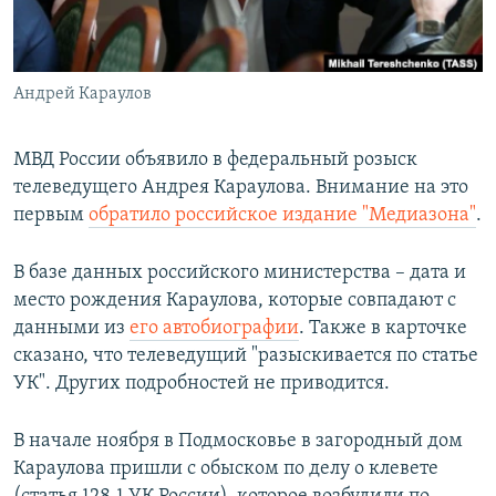
ПРИСОЕДИНЯЙТЕСЬ!
ПОБЕДИТЕЛЕЙ НЕ СУДЯТ?
КРЫМ.НЕПОКОРЕННЫЙ
Андрей Караулов
ELIFBE
УКРАИНСКАЯ ПРОБЛЕМА КРЫМА
МВД России объявило в федеральный розыск
Все сайты RFE/RL
телеведущего Андрея Караулова. Внимание на это
первым
обратило российское издание "Медиазона"
.
В базе данных российского министерства – дата и
место рождения Караулова, которые совпадают с
данными из
его автобиографии
. Также в карточке
сказано, что телеведущий "разыскивается по статье
УК". Других подробностей не приводится.
В начале ноября в Подмосковье в загородный дом
Караулова пришли с обыском по делу о клевете