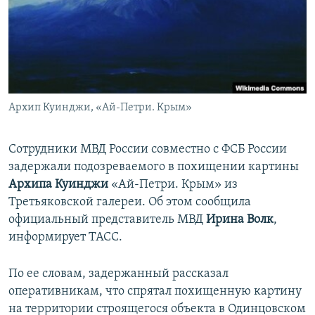
ПРИСОЕДИНЯЙТЕСЬ!
ПОБЕДИТЕЛЕЙ НЕ СУДЯТ?
КРЫМ.НЕПОКОРЕННЫЙ
ELIFBE
УКРАИНСКАЯ ПРОБЛЕМА КРЫМА
Все сайты RFE/RL
Архип Куинджи, «Ай-Петри. Крым»
Сотрудники МВД России совместно с ФСБ России
задержали подозреваемого в похищении картины
Архипа Куинджи
«Ай-Петри. Крым» из
Третьяковской галереи. Об этом сообщила
официальный представитель МВД
Ирина Волк
,
информирует ТАСС.
По ее словам, задержанный рассказал
оперативникам, что спрятал похищенную картину
на территории строящегося объекта в Одинцовском