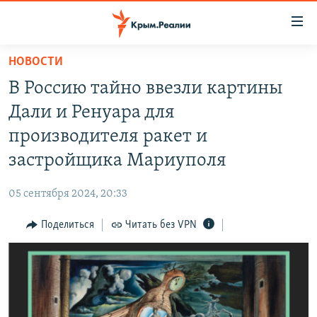
Доступность
ссылки
Вернуться
НОВОСТИ
к
НОВОСТИ
В Россию тайно ввезли картины
основному
СПЕЦПРОЕКТЫ
содержанию
Дали и Ренуара для
ВОДА
Вернутся
ГРУЗ 200
производителя ракет и
к
ИСТОРИЯ
КАРТА ВОЕННЫХ ОБЪЕКТОВ КРЫМА
застройщика Мариуполя
главной
ЕЩЕ
11 ЛЕТ ОККУПАЦИИ КРЫМА. 11 ИСТОРИЙ СОПРОТИВЛЕНИЯ
навигации
05 сентября 2024, 20:33
Вернутся
РАДІО СВОБОДА
ИНТЕРАКТИВ
к
Поделиться
Читать без VPN
КАК ОБОЙТИ БЛОКИРОВКУ
ИНФОГРАФИКА
поиску
ТЕЛЕПРОЕКТ КРЫМ.РЕАЛИИ
Українською
СОВЕТЫ ПРАВОЗАЩИТНИКОВ
Qırımtatar
ПРОПАВШИЕ БЕЗ ВЕСТИ