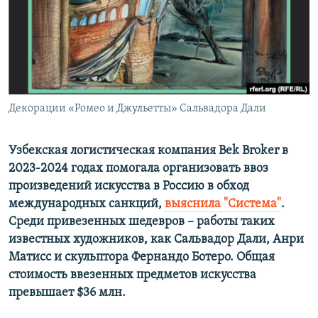
ПРИСОЕДИНЯЙТЕСЬ!
ПОБЕДИТЕЛЕЙ НЕ СУДЯТ?
КРЫМ.НЕПОКОРЕННЫЙ
ELIFBE
УКРАИНСКАЯ ПРОБЛЕМА КРЫМА
Все сайты RFE/RL
Декорации «Ромео и Джульетты» Сальвадора Дали
Узбекская логистическая компания Bek Broker в
2023-2024 годах помогала организовать ввоз
произведений искусства в Россию в обход
международных санкций,
выяснила "Система"
.
Среди привезенных шедевров – работы таких
известных художников, как Сальвадор Дали, Анри
Матисс и скульптора Фернандо Ботеро. Общая
стоимость ввезенных предметов искусства
превышает $36 млн.