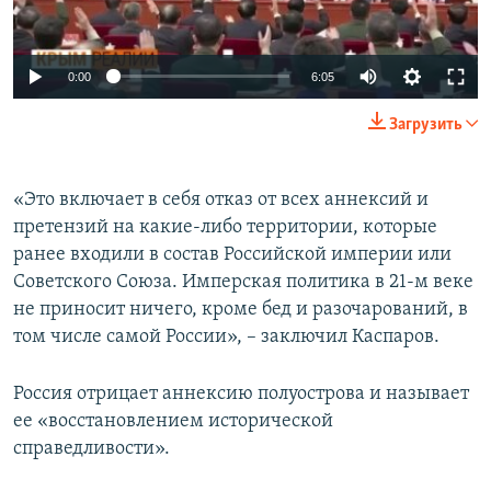
Auto
0:00
6:05
240p
Загрузить
360p
Auto
240p
360p
480p
480p
«Это включает в себя отказ от всех аннексий и
претензий на какие-либо территории, которые
720p
720p
1080p
ранее входили в состав Российской империи или
1080p
Советского Союза. Имперская политика в 21-м веке
не приносит ничего, кроме бед и разочарований, в
том числе самой России», – заключил Каспаров.
Россия отрицает аннексию полуострова и называет
ее «восстановлением исторической
справедливости».