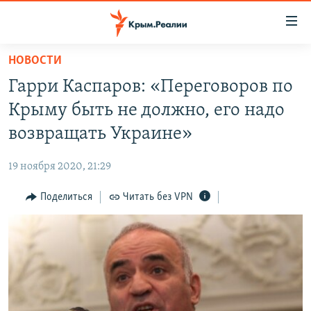
Доступность
ссылки
Вернуться
НОВОСТИ
к
НОВОСТИ
Гарри Каспаров: «Переговоров по
основному
СПЕЦПРОЕКТЫ
содержанию
Крыму быть не должно, его надо
ВОДА
Вернутся
ГРУЗ 200
возвращать Украине»
к
ИСТОРИЯ
КАРТА ВОЕННЫХ ОБЪЕКТОВ КРЫМА
главной
19 ноября 2020, 21:29
ЕЩЕ
11 ЛЕТ ОККУПАЦИИ КРЫМА. 11 ИСТОРИЙ СОПРОТИВЛЕНИЯ
навигации
Вернутся
Поделиться
Читать без VPN
РАДІО СВОБОДА
ИНТЕРАКТИВ
к
КАК ОБОЙТИ БЛОКИРОВКУ
ИНФОГРАФИКА
поиску
ТЕЛЕПРОЕКТ КРЫМ.РЕАЛИИ
Українською
СОВЕТЫ ПРАВОЗАЩИТНИКОВ
Qırımtatar
ПРОПАВШИЕ БЕЗ ВЕСТИ