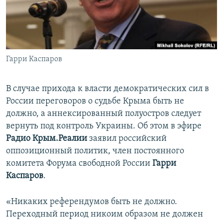
ПРИСОЕДИНЯЙТЕСЬ!
ПОБЕДИТЕЛЕЙ НЕ СУДЯТ?
КРЫМ.НЕПОКОРЕННЫЙ
ELIFBE
Гарри Каспаров
УКРАИНСКАЯ ПРОБЛЕМА КРЫМА
Все сайты RFE/RL
В случае прихода к власти демократических сил в
России переговоров о судьбе Крыма быть не
должно, а аннексированный полуостров следует
вернуть под контроль Украины. Об этом в эфире
Радио Крым.Реалии
заявил российский
оппозиционный политик, член постоянного
комитета Форума свободной России
Гарри
Каспаров
.
«Никаких референдумов быть не должно.
Переходный период никоим образом не должен