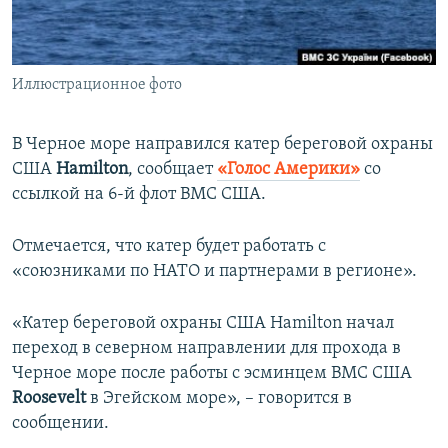
ПРИСОЕДИНЯЙТЕСЬ!
ПОБЕДИТЕЛЕЙ НЕ СУДЯТ?
КРЫМ.НЕПОКОРЕННЫЙ
Иллюстрационное фото
ELIFBE
УКРАИНСКАЯ ПРОБЛЕМА КРЫМА
В Черное море направился катер береговой охраны
Все сайты RFE/RL
США
Hamilton
, сообщает
«Голос Америки»
со
ссылкой на 6-й флот ВМС США.
Отмечается, что катер будет работать с
«союзниками по НАТО и партнерами в регионе».
«Катер береговой охраны США Hamilton начал
переход в северном направлении для прохода в
Черное море после работы с эсминцем ВМС США
Roosevelt
в Эгейском море», – говорится в
сообщении.