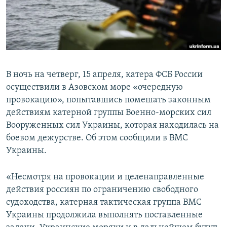
ПРИСОЕДИНЯЙТЕСЬ!
ПОБЕДИТЕЛЕЙ НЕ СУДЯТ?
КРЫМ.НЕПОКОРЕННЫЙ
ELIFBE
УКРАИНСКАЯ ПРОБЛЕМА КРЫМА
В ночь на четверг, 15 апреля, катера ФСБ России
Все сайты RFE/RL
осуществили в Азовском море «очередную
провокацию», попытавшись помешать законным
действиям катерной группы Военно-морских сил
Вооруженных сил Украины, которая находилась на
боевом дежурстве. Об этом сообщили в ВМС
Украины.
«Несмотря на провокации и целенаправленные
действия россиян по ограничению свободного
судоходства, катерная тактическая группа ВМС
Украины продолжила выполнять поставленные