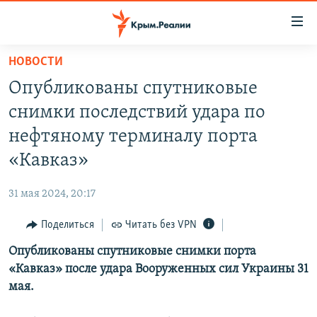
Доступность
ссылки
Вернуться
НОВОСТИ
к
НОВОСТИ
Опубликованы спутниковые
основному
СПЕЦПРОЕКТЫ
содержанию
снимки последствий удара по
ВОДА
Вернутся
ГРУЗ 200
нефтяному терминалу порта
к
ИСТОРИЯ
КАРТА ВОЕННЫХ ОБЪЕКТОВ КРЫМА
«Кавказ»
главной
ЕЩЕ
11 ЛЕТ ОККУПАЦИИ КРЫМА. 11 ИСТОРИЙ СОПРОТИВЛЕНИЯ
навигации
31 мая 2024, 20:17
Вернутся
РАДІО СВОБОДА
ИНТЕРАКТИВ
к
Поделиться
Читать без VPN
КАК ОБОЙТИ БЛОКИРОВКУ
ИНФОГРАФИКА
поиску
Опубликованы спутниковые снимки порта
ТЕЛЕПРОЕКТ КРЫМ.РЕАЛИИ
Українською
«Кавказ» после удара Вооруженных сил Украины 31
СОВЕТЫ ПРАВОЗАЩИТНИКОВ
мая.
Qırımtatar
ПРОПАВШИЕ БЕЗ ВЕСТИ