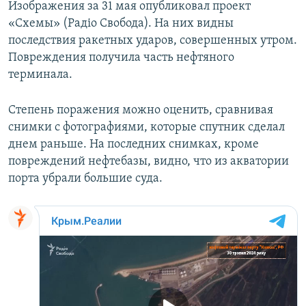
Изображения за 31 мая опубликовал проект
ПРИСОЕДИНЯЙТЕСЬ!
ПОБЕДИТЕЛЕЙ НЕ СУДЯТ?
«Схемы» (Радіо Свобода). На них видны
КРЫМ.НЕПОКОРЕННЫЙ
последствия ракетных ударов, совершенных утром.
Повреждения получила часть нефтяного
ELIFBE
терминала.
УКРАИНСКАЯ ПРОБЛЕМА КРЫМА
Все сайты RFE/RL
Степень поражения можно оценить, сравнивая
снимки с фотографиями, которые спутник сделал
днем раньше. На последних снимках, кроме
повреждений нефтебазы, видно, что из акватории
порта убрали большие суда.