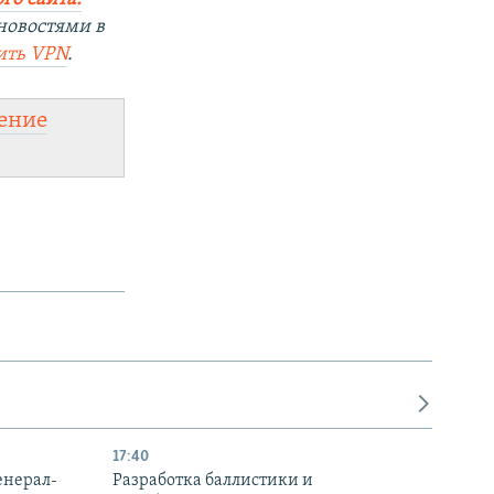
новостями в
ить
VPN
.
ение
17:40
енерал-
Разработка баллистики и