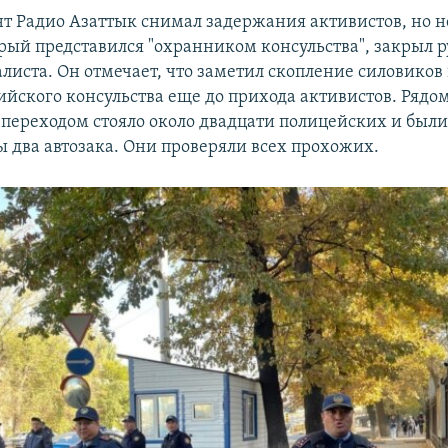
т Радио Азаттык снимал задержания активистов, но 
орый представился "охранником консульства", закрыл 
листа. Он отмечает, что заметил скопление силовиков
ийского консульства еще до прихода активистов. Рядо
переходом стояло около двадцати полицейских и был
 два автозака. Они проверяли всех прохожих.