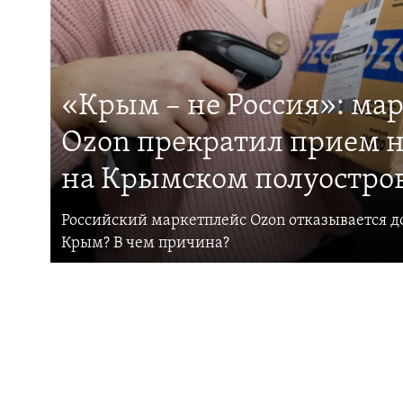
«Крым – не Россия»: ма
Ozon прекратил прием н
на Крымском полуостро
Российский маркетплейс Ozon отказывается до
Крым? В чем причина?