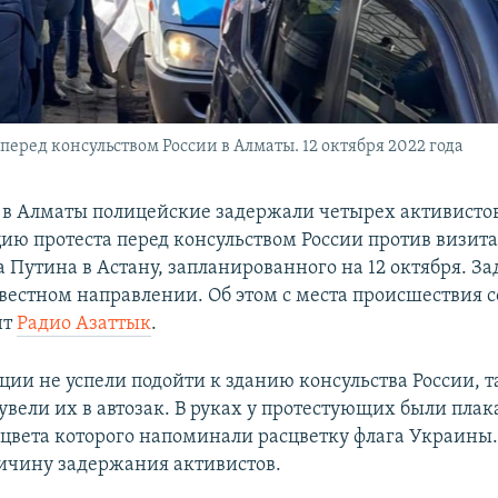
ред консульством России в Алматы. 12 октября 2022 года
, в Алматы полицейские задержали четырех активисто
ию протеста перед консульством России против визит
 Путина в Астану, запланированного на 12 октября. 
звестном направлении. Об этом с места происшествия 
нт
Радио Азаттык
.
ции не успели подойти к зданию консульства России, т
вели их в автозак. В руках у протестующих были плак
 цвета которого напоминали расцветку флага Украины
ичину задержания активистов.