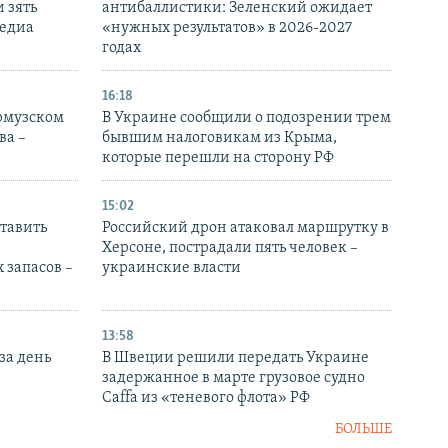
 зять
антибаллистики: Зеленский ожидает
медиа
«нужных результатов» в 2026-2027
годах
16:18
Ормузском
В Украине сообщили о подозрении трем
ва –
бывшим налоговикам из Крыма,
которые перешли на сторону РФ
15:02
тавить
Российский дрон атаковал маршрутку в
Херсоне, пострадали пять человек –
 запасов –
украинские власти
13:58
за день
В Швеции решили передать Украине
задержанное в марте грузовое судно
Caffa из «теневого флота» РФ
БОЛЬШЕ