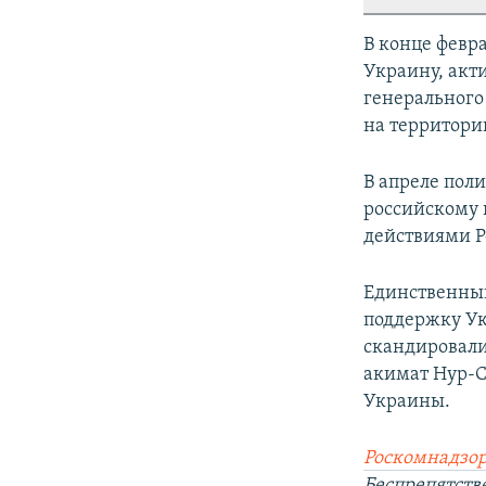
В конце февра
Украину, акт
генерального
на территори
В апреле пол
российскому к
действиями Р
Единственны
поддержку Ук
скандировали 
акимат Нур-С
Украины.
Роскомнадзор
Беспрепятств