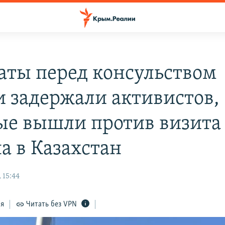
аты перед консульством
и задержали активистов,
ые вышли против визита
а в Казахстан
 15:44
ся
Читать без VPN