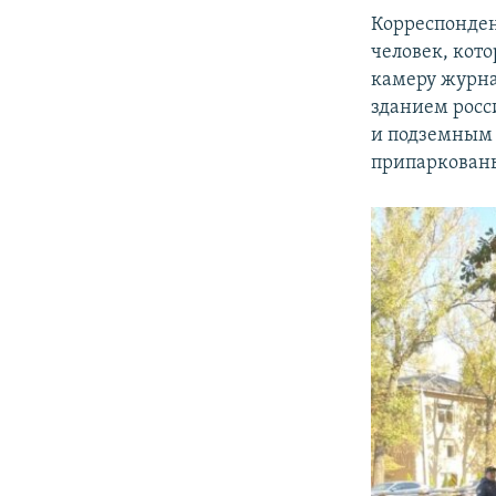
Корреспонден
человек, кот
камеру журна
зданием росс
и подземным 
припаркованы