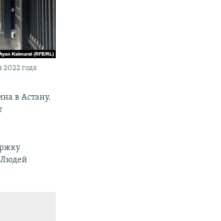
 2022 года
на в Астану.
т
ержку
. Людей