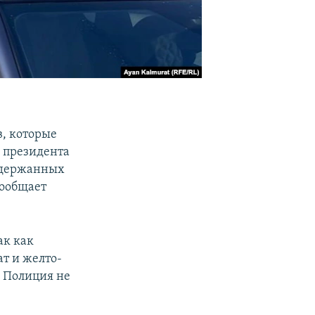
в, которые
а президента
Задержанных
сообщает
ак как
ат и желто-
. Полиция не