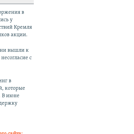
торжения в
ись у
йствий Кремля
иков акции.
они вышли к
 несогласие с
инг в
й, которые
. В июне
ддержку
го сайта: