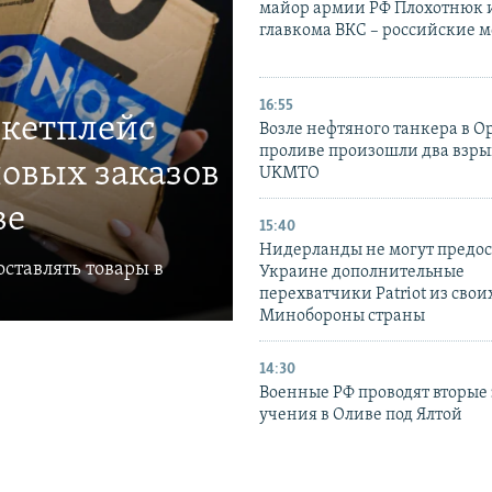
майор армии РФ Плохотнюк и
главкома ВКС – российские 
16:55
ркетплейс
Возле нефтяного танкера в 
проливе произошли два взры
овых заказов
UKMTO
ве
15:40
Нидерланды не могут предос
ставлять товары в
Украине дополнительные
перехватчики Patriot из своих
Минобороны страны
14:30
Военные РФ проводят вторые 
учения в Оливе под Ялтой