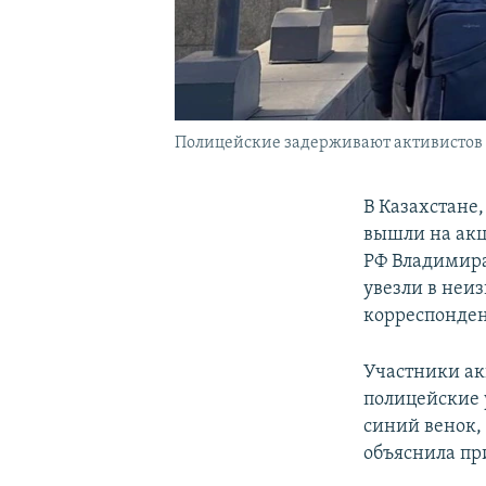
Полицейские задерживают активистов пе
В Казахстане
вышли на акц
РФ Владимира
увезли в неи
корреспонде
Участники ак
полицейские у
синий венок,
объяснила пр