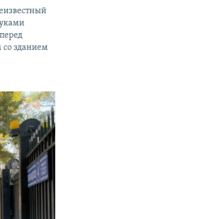
неизвестный
руками
 перед
м со зданием
и