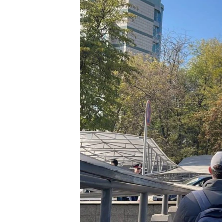
ПОБЕДИТЕЛЕЙ НЕ СУДЯТ?
КРЫМ.НЕПОКОРЕННЫЙ
ELIFBE
УКРАИНСКАЯ ПРОБЛЕМА КРЫМА