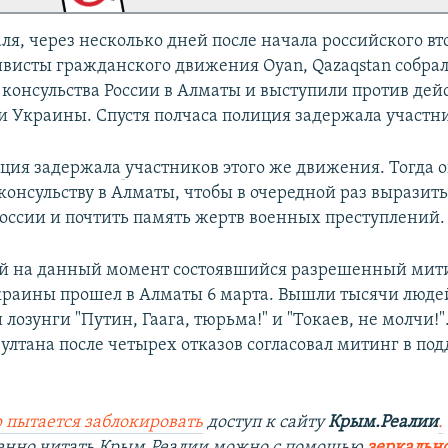
ля, через несколько дней после начала российского в
ивисты гражданского движения Oyan, Qazaqstan собрал
 консульства России в Алматы и выступили против де
и Украины. Спустя полчаса полиция задержала участн
иция задержала
участников этого же движения. Тогда 
онсульству в Алматы, чтобы в очередной раз выразить
оссии и почтить память жертв военных преступлений.
й на данный момент состоявшийся разрешенный мит
раины прошел в Алматы 6 марта. Вышли тысячи люде
лозунги "Путин, Гаага, тюрьма!" и "Токаев, не молчи!"
ултана после четырех отказов согласовал митинг в по
 пытается заблокировать
доступ к сайту
Крым.Реалии
.
енно читать Крым.Реалии мож
но с помощью
зеркально