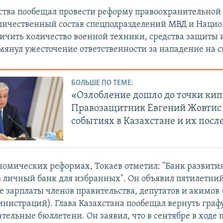
рства пообещал провести реформу правоохранительной
личественный состав спецподразделений МВД и Наци
личить количество военной техники, средства защиты 
мянул ужесточение ответственности за нападение на с
БОЛЬШЕ ПО ТЕМЕ:
«Озлобление дошло до точки кип
Правозащитник Евгений Жовтис 
событиях в Казахстане и их посл
ономических реформах, Токаев отметил: "Банк развити
в личный банк для избранных". Он объявил пятилетни
 зарплаты членов правительства, депутатов и акимов 
нистраций). Глава Казахстана пообещал вернуть графу
ательные бюллетени. Он заявил, что в сентябре в ходе 