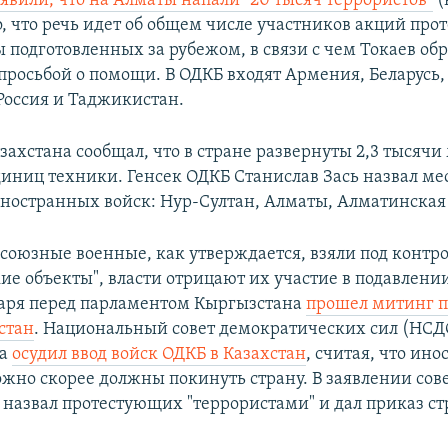
аявили, что на Алматы напали "20 тысяч террористов"
(
 что речь идет об общем числе участников акций прот
ы подготовленных за рубежом, в связи с чем Токаев об
просьбой о помощи. В ОДКБ входят Армения, Беларусь,
Россия и Таджикистан.
захстана сообщал, что в стране развернуты 2,3 тысячи
диниц техники. Генсек ОДКБ Станислав Зась назвал ме
ностранных войск: Нур-Султан, Алматы, Алматинская 
 союзные военные, как утверждается, взяли под контр
ие объекты", власти отрицают их участие в подавлении
аря перед парламентом Кыргызстана
прошел митинг п
стан
. Национальный совет демократических сил (НСД
на
осудил ввод войск ОДКБ в Казахстан
, считая, что ин
ожно скорее должны покинуть страну. В заявлении сов
в назвал протестующих "террористами" и дал приказ ст