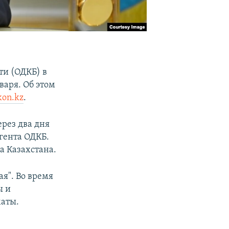
ти (ОДКБ) в
варя. Об этом
on.kz
.
рез два дня
гента ОДКБ.
а Казахстана.
ая". Во время
ы и
маты.