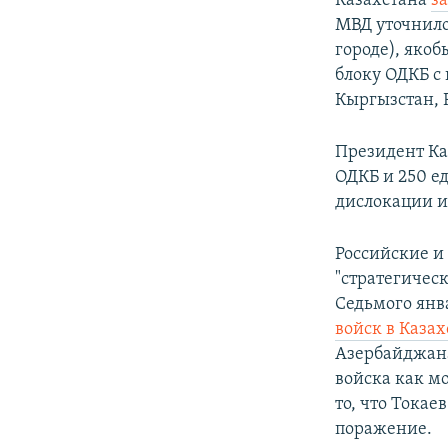
Казахстана
з
МВД уточнило,
городе), якоб
блоку ОДКБ с 
Кыргызстан, 
Президент Ка
ОДКБ и 250 е
дислокации и
Российские и
"стратегическ
Седьмого янв
войск в Казах
Азербайджа
войска как м
то, что Токае
поражение.