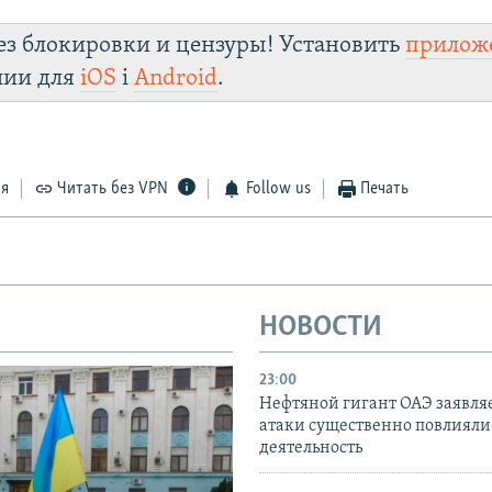
ез блокировки и цензуры! Установить
прилож
лии для
iOS
і
Android
.
ся
Читать без VPN
Follow us
Печать
НОВОСТИ
23:00
Нефтяной гигант ОАЭ заявляе
атаки существенно повлияли 
деятельность