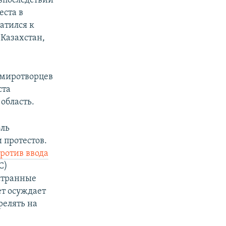
впоследствии
еста в
ратился к
 Казахстан,
 миротворцев
ста
область.
оль
 протестов.
ротив ввода
С)
остранные
ет осуждает
релять на