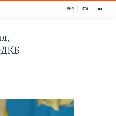
УКР
КТА
л,
ОДКБ