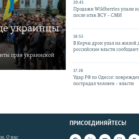
20:41
Продажи Wildberries упали н
после атак ВСУ – СМИ
где украинцы
18:53
В Керчи дрон упал на жилой 
российские власти сообщают
щиты прав украинской
17:28
Удар РФ по Одессе: поврежде
пострадал человек – власти
ПРИСОЕДИНЯЙТЕСЬ!
и. О нас