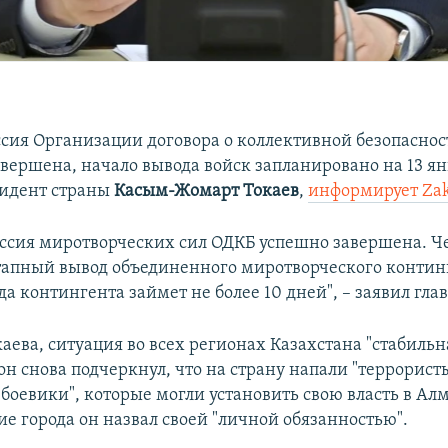
сия Организации договора о коллективной безопаснос
авершена, начало вывода войск запланировано на 13 ян
зидент страны
Касым-Жомарт Токаев
,
информирует Zak
ссия миротворческих сил ОДКБ успешно завершена. Че
тапный вывод объединенного миротворческого контин
а контингента займет не более 10 дней", – заявил глав
аева, ситуация во всех регионах Казахстана "стабильн
он снова подчеркнул, что на страну напали "террорист
боевики", которые могли установить свою власть в Ал
е города он назвал своей "личной обязанностью".