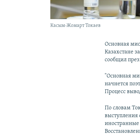
Касым-Жомарт Токаев
Основная мис
Казахстане з
сообщил пре
"Основная ми
начнется поэ
Процесс вывод
По словам Ток
выступления 
иностранные 
Восстановлени