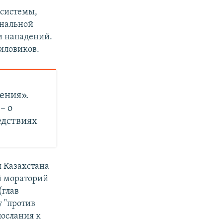
 системы,
ональной
и нападений.
иловиков.
ения».
– о
едствиях
я Казахстана
й мораторий
(глав
 "против
послания к