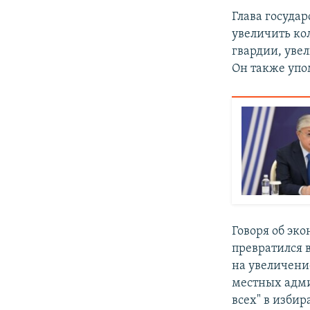
Глава госуда
увеличить ко
гвардии, уве
Он также упо
Говоря об эк
превратился 
на увеличение
местных адми
всех" в избир