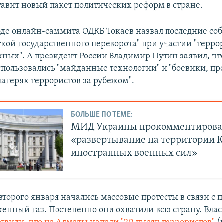
тавит новый пакет политических реформ в стране.
ходе онлайн-саммита ОДКБ Токаев назвал последние со
кой государственного переворота" при участии "террор
жных". А президент России Владимир Путин заявил, чт
спользовались "майданные технологии" и "боевики, 
лагерях террористов за рубежом".
БОЛЬШЕ ПО ТЕМЕ:
МИД Украины прокомментирова
«развертывание на территории 
иностранных военных сил»
 второго января начались массовые протесты в связи 
енный газ. Постепенно они охватили всю страну. Вла