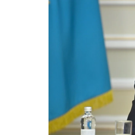
ПОБЕДИТЕЛЕЙ НЕ СУДЯТ?
КРЫМ.НЕПОКОРЕННЫЙ
ELIFBE
УКРАИНСКАЯ ПРОБЛЕМА КРЫМА