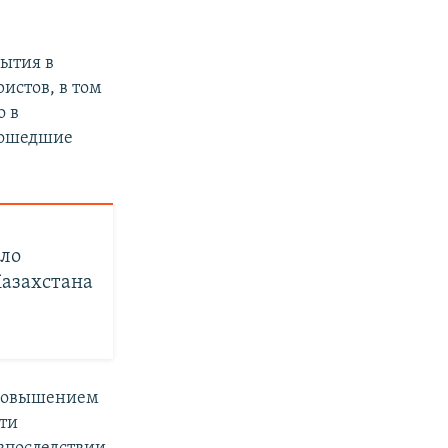
бытия в
истов, в том
о в
прошедшие
ло
Казахстана
с повышением
сти