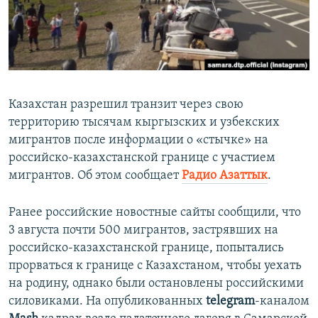
ПРИСОЕДИНЯЙТЕСЬ!
ПОБЕДИТЕЛЕЙ НЕ СУДЯТ?
КРЫМ.НЕПОКОРЕННЫЙ
ELIFBE
УКРАИНСКАЯ ПРОБЛЕМА КРЫМА
Казахстан разрешил транзит через свою
Все сайты RFE/RL
территорию тысячам кыргызских и узбекских
мигрантов после информации о «стычке» на
российско-казахстанской границе с участием
мигрантов. Об этом сообщает
Радио Азаттык
.
Ранее российские новостные сайты сообщили, что
3 августа почти 500 мигрантов, застрявших на
российско-казахстанской границе, попытались
прорваться к границе с Казахстаном, чтобы уехать
на родину, однако были остановлены российскими
силовиками. На опубликованных
telegram
-каналом