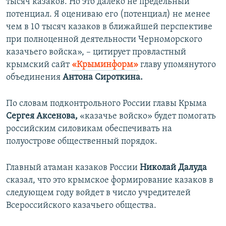
тысяч казаков. Но это далеко не предельный
потенциал. Я оцениваю его (потенциал) не менее
чем в 10 тысяч казаков в ближайшей перспективе
при полноценной деятельности Черноморского
казачьего войска», – цитирует провластный
крымский сайт
«Крыминформ»
главу упомянутого
объединения
Антона Сироткина.
По словам подконтрольного России главы Крыма
Сергея Аксенова,
«казачье войско» будет помогать
российским силовикам обеспечивать на
полуострове общественный порядок.
Главный атаман казаков России
Николай Далуда
сказал, что это крымское формирование казаков в
следующем году войдет в число учредителей
Всероссийского казачьего общества.