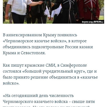
ПРИСОЕДИНЯЙТЕСЬ!
ПОБЕДИТЕЛЕЙ НЕ СУДЯТ?
КРЫМ.НЕПОКОРЕННЫЙ
ELIFBE
УКРАИНСКАЯ ПРОБЛЕМА КРЫМА
В аннексированном Крыму появилось
Все сайты RFE/RL
«Черноморское казачье войско», в которое
объединились подконтрольные России казаки
Крыма и Севастополя.
Как пишут крымские СМИ, в Симферополе
состоялся «большой учредительный круг», где и
было принято решение объединиться в «казачье
войско».
«На сегодняшний день численность
Черноморского казачьего войска – свыше пяти