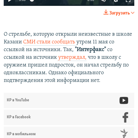
240p
Загрузить
360p
Auto
240p
360p
480p
480p
О стрельбе, которую открыли неизвестные в школе
Казани
СМИ стали сообщать
утром 11 мая со
720p
720p
1080p
ссылкой на источники. Так,
"Интерфакс"
со
1080p
ссылкой на источник
утверждал,
что в школу с
оружием пришел подросток, он начал стрельбу по
одноклассникам. Однако официального
подтверждения этой информации нет.
КР в YouTube
КР в Facebook
КР в мобильном