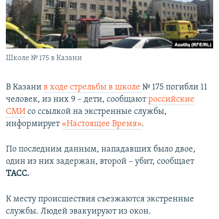
ПРИСОЕДИНЯЙТЕСЬ!
ПОБЕДИТЕЛЕЙ НЕ СУДЯТ?
КРЫМ.НЕПОКОРЕННЫЙ
ELIFBE
Школе № 175 в Казани
УКРАИНСКАЯ ПРОБЛЕМА КРЫМА
Все сайты RFE/RL
В Казани
в ходе стрельбы в школе
№ 175 погибли 11
человек, из них 9 – дети, сообщают
российские
СМИ
со ссылкой на экстренные службы,
информирует
«Настоящее Время»
.
По последним данным, нападавших было двое,
один из них задержан, второй – убит, сообщает
ТАСС.
К месту происшествия съезжаются экстренные
службы. Людей эвакуируют из окон.