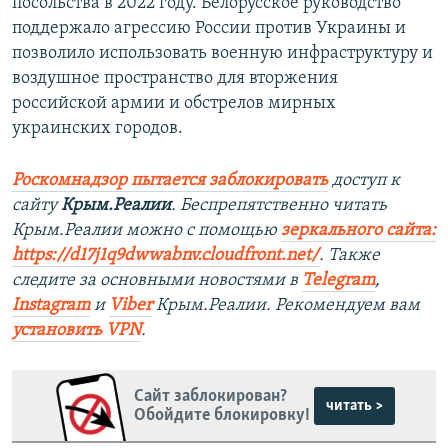
посольства в 2022 году. Белорусское руководство
поддержало агрессию России против Украины и
позволило использовать военную инфраструктуру и
воздушное пространство для вторжения
российской армии и обстрелов мирных
украинских городов.
Роскомнадзор пытается заблокировать
доступ к
сайту
Крым.Реалии
. Беспрепятственно читать
Крым.Реалии можно с помощью
зеркального сайта:
https://d17j1q9dwwabnv.cloudfront.net/
. Также
следите за основными новостями в
Telegram
,
Instagram
и
Viber
Крым.Реалии. Рекомендуем вам
установить VPN
.
Сайт заблокирован?
читать >
Обойдите блокировку!