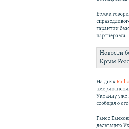
Ермак говори
справедливог
гарантии безо
партнерами.
Новости б
Крым.Реа
На днях
Radi
американских
Украину уже 
сообщал о его
Ранее Банков
делегацию Ук