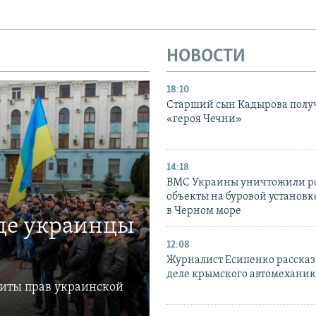
НОВОСТИ
18:10
Старший сын Кадырова полу
«героя Чечни»
14:18
ВМС Украины уничтожили р
объекты на буровой установ
в Черном море
где украинцы
12:08
Журналист Есипенко рассказ
деле крымского автомехани
щиты прав украинской