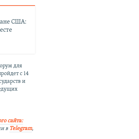
лане США:
есте
орум для
ройдет с 14
сударств и
ведущих
го сайта:
ми в
Telegram
,