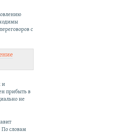
ановлению
бходимы
переговоров с
ение
 и
ен прибыть в
циально не
лавит
 По словам