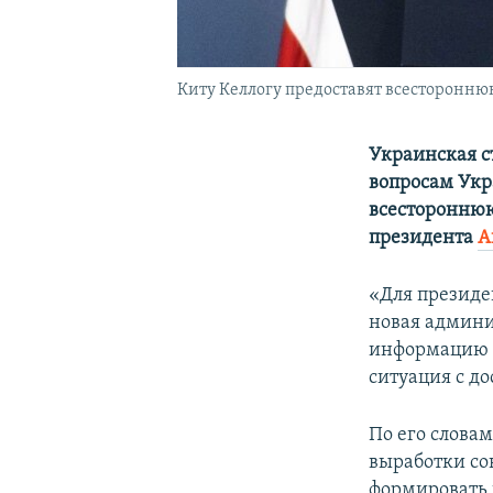
Киту Келлогу предоставят всесторонн
Украинская с
вопросам Укр
всестороннюю
президента
А
«Для президе
новая админи
информацию о
ситуация с д
По его слова
выработки со
формировать 