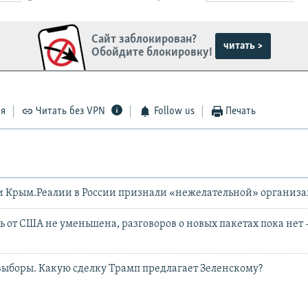
Сайт заблокирован?
читать >
Обойдите блокировку!
ся
Читать без VPN
Follow us
Печать
и Крым.Реалии в России признали «нежелательной» организ
 от США не уменьшена, разговоров о новых пакетах пока нет 
ыборы. Какую сделку Трамп предлагает Зеленскому?