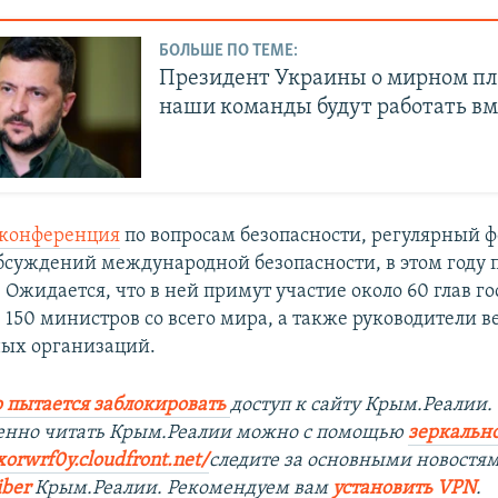
БОЛЬШЕ ПО ТЕМЕ:
Президент Украины о мирном п
наши команды будут работать вм
конференция
по вопросам безопасности, регулярный ф
бсуждений международной безопасности, в этом году п
. Ожидается, что в ней примут участие около 60 глав го
, 150 министров со всего мира, а также руководители 
ых организаций.
 пытается заблокировать
доступ к сайту Крым.Реалии.
венно читать Крым.Реалии можно с помощью
зеркально
xorwrf0y.cloudfront.net/
следите за основными новостя
iber
Крым.Реалии. Рекомендуем вам
установить VPN
.