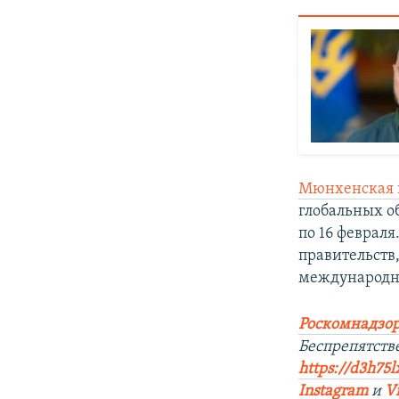
Мюнхенская 
глобальных о
по 16 февраля
правительств
международн
Роскомнадзор
Беспрепятст
https://d3h75l
Instagram
и
V