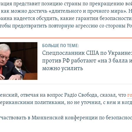
гация представит позицию страны по прекращению во
 как можно достичь «длительного и прочного мира». Н
ина надеется обсудить, какие гарантии безопасност
тобы предотвратить повторную агрессию со стороны Ро
БОЛЬШЕ ПО ТЕМЕ:
Спецпосланник США по Украине:
против РФ работают «на 3 балла и
можно усилить
нский, отвечая на вопрос Радіо Свобода, сказал, что
г
ериканскими политиками, но не уточнил, с кем и ког
 участвовать в Мюнхенской конференции по безопаснос