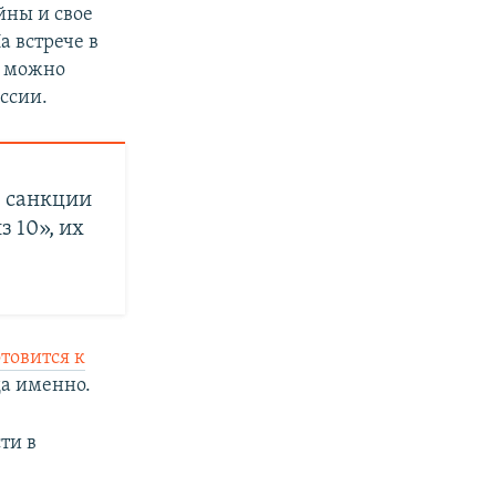
йны и свое
а встрече в
и можно
ссии.
 санкции
з 10», их
отовится к
да именно.
ти в