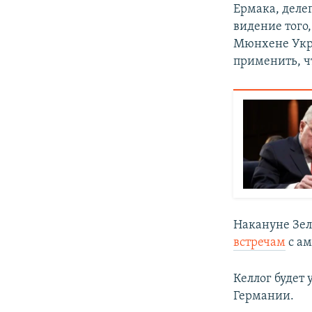
Ермака, деле
видение того,
Мюнхене Укра
применить, ч
Накануне Зеле
встречам
с ам
Келлог будет
Германии.