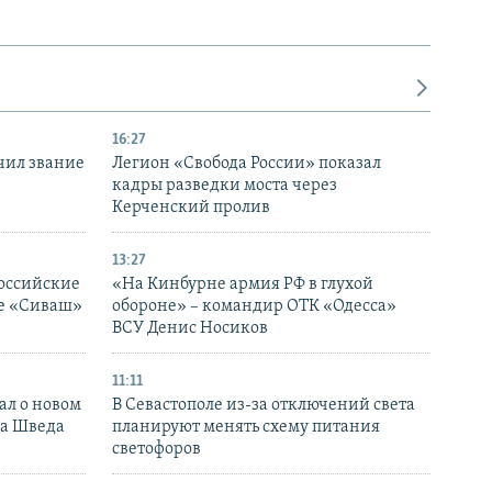
16:27
чил звание
Легион «Свобода России» показал
кадры разведки моста через
Керченский пролив
13:27
оссийские
«На Кинбурне армия РФ в глухой
ке «Сиваш»
обороне» – командир ОТК «Одесса»
ВСУ Денис Носиков
11:11
ал о новом
В Севастополе из-за отключений света
ка Шведа
планируют менять схему питания
светофоров