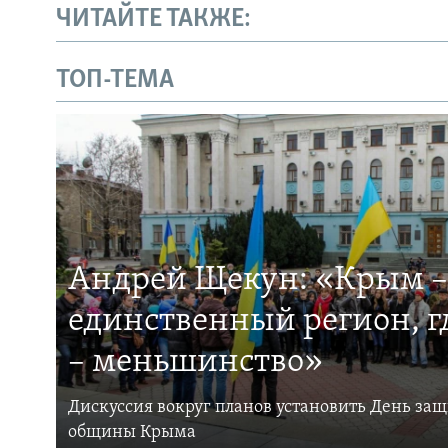
ЧИТАЙТЕ ТАКЖЕ:
ТОП-ТЕМА
Андрей Щекун: «Крым –
единственный регион, 
– меньшинство»
Дискуссия вокруг планов установить День за
общины Крыма