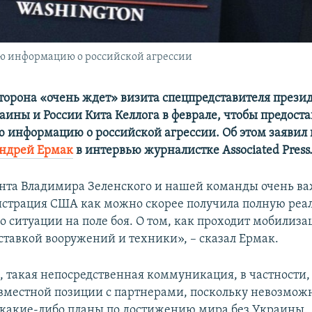
юю информацию о российской агрессии
торона «очень ждет» визита спецпредставителя прези
аины и России Кита Келлога в феврале, чтобы предост
 информацию о российской агрессии. Об этом заявил 
ндрей Ермак
в интервью журналистке Associated Press
нта Владимира Зеленского и нашей команды очень ва
страция США как можно скорее получила полную реа
 ситуации на поле боя. О том, как проходит мобилиза
оставкой вооружений и техники», – сказал Ермак.
м, такая непосредственная коммуникация, в частности,
вместной позиции с партнерами, поскольку невозмож
какие-либо планы по достижению мира без Украины.