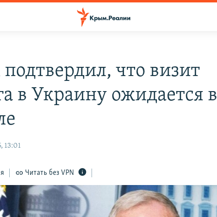
 подтвердил, что визит
га в Украину ожидается 
ле
, 13:01
ся
Читать без VPN