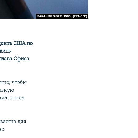
дента США по
авить
глава Офиса
.
жно, чтобы
льную
ция, какая
 важна для
но