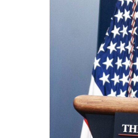
ПОБЕДИТЕЛЕЙ НЕ СУДЯТ?
КРЫМ.НЕПОКОРЕННЫЙ
ELIFBE
УКРАИНСКАЯ ПРОБЛЕМА КРЫМА