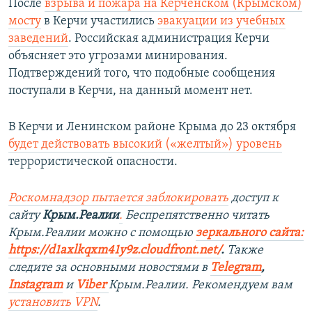
После
взрыва и пожара на Керченском (Крымском)
мосту
в Керчи участились
эвакуации из учебных
заведений
. Российская администрация Керчи
объясняет это угрозами минирования.
Подтверждений того, что подобные сообщения
поступали в Керчи, на данный момент нет.
В Керчи и Ленинском районе Крыма до 23 октября
будет действовать высокий («желтый») уровень
террористической опасности.
Роскомнадзор пытается заблокировать
доступ к
сайту
Крым.Реалии
.
Беспрепятственно читать
Крым.Реалии мож
но с помощью
зеркального сайта:
https://d1axlkqxm41y9z.cloudfront.net/
. ​
Также
следите за основными новостями в
Telegram
,
Instagra
m
и
Viber
Крым.Реалии. Рекомендуем вам
установить
VPN
.