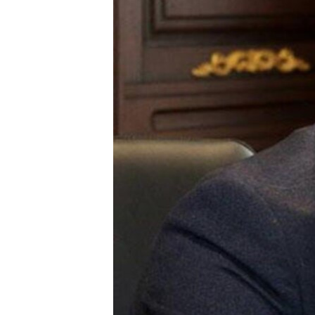
ПОБЕДИТЕЛЕЙ НЕ СУДЯТ?
КРЫМ.НЕПОКОРЕННЫЙ
ELIFBE
УКРАИНСКАЯ ПРОБЛЕМА КРЫМА