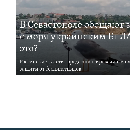
В Севастополе обещают 
с моря украинским БпЛА
это?
Российские власти города анонсировали появ
защиты от беспилотников