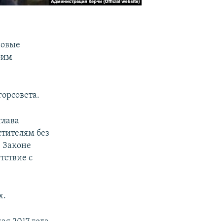
новые
оим
горсовета.
глава
тителям без
в Законе
тствие с
х.