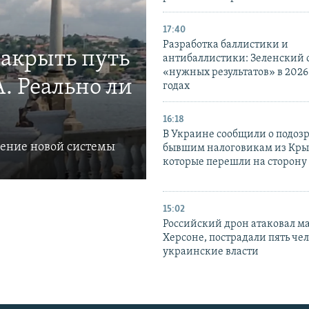
17:40
Разработка баллистики и
закрыть путь
антибаллистики: Зеленский
«нужных результатов» в 2026
. Реально ли
годах
16:18
В Украине сообщили о подоз
ление новой системы
бывшим налоговикам из Кры
которые перешли на сторону
15:02
Российский дрон атаковал м
Херсоне, пострадали пять чел
украинские власти