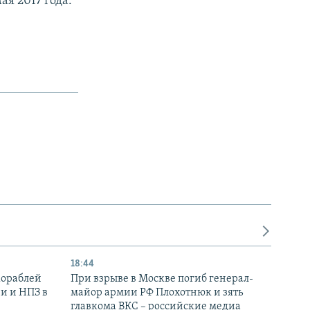
ая 2017 года.
18:44
кораблей
При взрыве в Москве погиб генерал-
и и НПЗ в
майор армии РФ Плохотнюк и зять
главкома ВКС – российские медиа