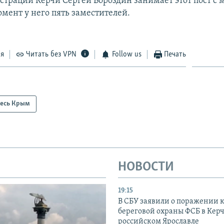
трации Керчи Сергей Бороздин занимает этот пост с м
мент у него пять заместителей.
ся
Читать без VPN
Follow us
Печать
есь Крым
НОВОСТИ
19:15
В СБУ заявили о поражении 
береговой охраны ФСБ в Керч
российском Ярославле