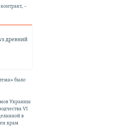
контракт, –
vs древний
тема» было
амов Украины
зодчества VI
деланной в
оен храм