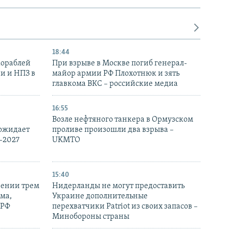
18:44
кораблей
При взрыве в Москве погиб генерал-
и и НПЗ в
майор армии РФ Плохотнюк и зять
главкома ВКС – российские медиа
16:55
Возле нефтяного танкера в Ормузском
 ожидает
проливе произошли два взрыва –
-2027
UKMTO
15:40
рении трем
Нидерланды не могут предоставить
ма,
Украине дополнительные
 РФ
перехватчики Patriot из своих запасов –
Минобороны страны