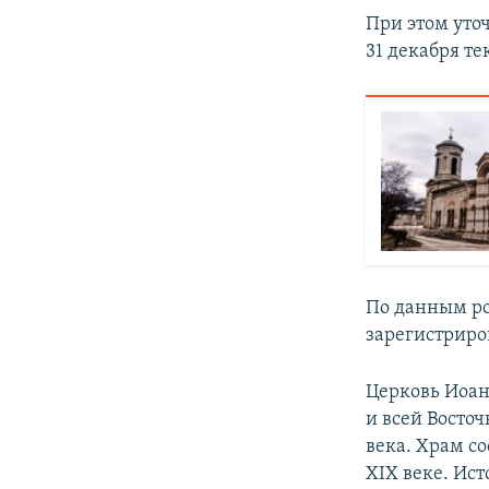
При этом уточ
31 декабря те
По данным ро
зарегистриро
Церковь Иоан
и всей Восто
века. Храм со
XIX веке. Ис