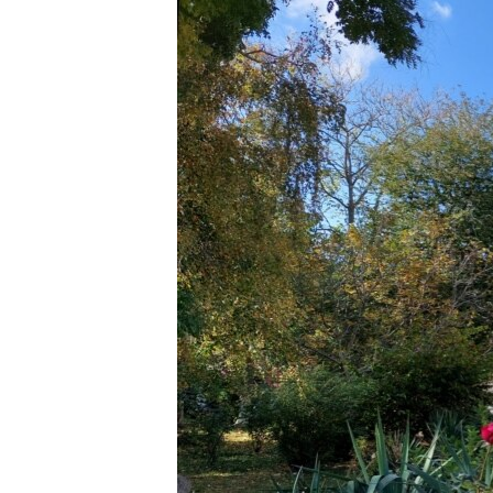
ПОБЕДИТЕЛЕЙ НЕ СУДЯТ?
КРЫМ.НЕПОКОРЕННЫЙ
ELIFBE
УКРАИНСКАЯ ПРОБЛЕМА КРЫМА