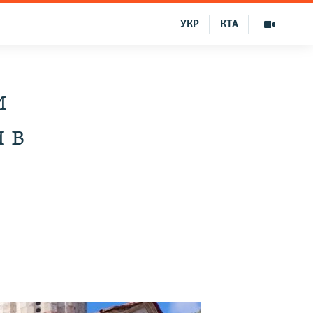
УКР
КТА
и
 в