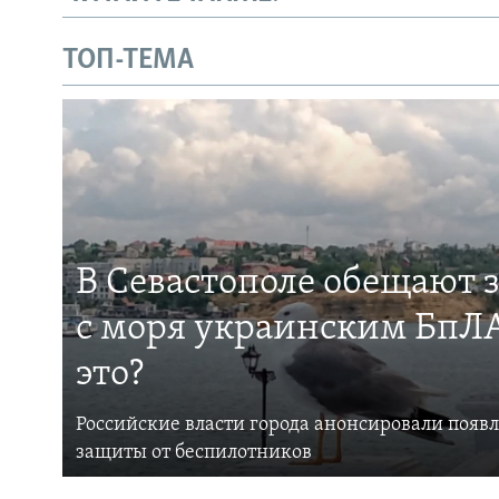
ТОП-ТЕМА
В Севастополе обещают 
с моря украинским БпЛА
это?
Российские власти города анонсировали появ
защиты от беспилотников