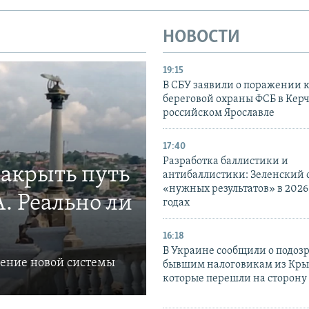
НОВОСТИ
19:15
В СБУ заявили о поражении 
береговой охраны ФСБ в Керч
российском Ярославле
17:40
Разработка баллистики и
закрыть путь
антибаллистики: Зеленский
«нужных результатов» в 2026
. Реально ли
годах
16:18
В Украине сообщили о подоз
ление новой системы
бывшим налоговикам из Кры
которые перешли на сторону