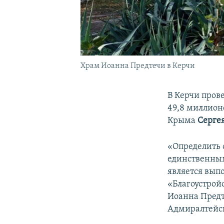
Храм Иоанна Предтечи в Керчи
В Керчи пров
49,8 миллионо
Крыма
Серге
«Определить 
единственным
является выпо
«Благоустрой
Иоанна Предт
Адмиралтейско