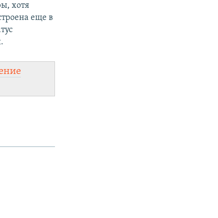
ы, хотя
строена еще в
атус
.
ение