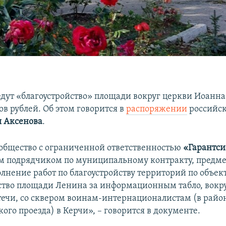
едут «благоустройство» площади вокруг церкви Иоанна
в рублей. Об этом говорится в
распоряжении
российск
я Аксенова
.
общество с ограниченной ответственностью
«Гарантси
 подрядчиком по муниципальному контракту, предме
лнение работ по благоустройству территорий по объект
ство площади Ленина за информационным табло, вокр
ечи, со сквером воинам-интернационалистам (в райо
го проезда) в Керчи», – говорится в документе.