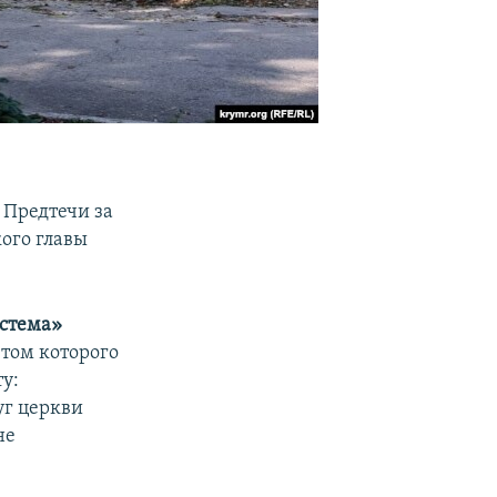
 Предтечи за
ого главы
стема»
том которого
у:
уг церкви
не