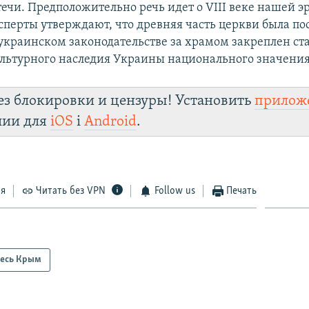
ечи. Предположительно речь идет о VIII веке нашей эр
сперты утверждают, что древняя часть церкви была по
В украинском законодательстве за храмом закреплен ст
льтурного наследия Украины национального значения
ез блокировки и цензуры! Установить
прилож
лии для
iOS
і
Android
.
ся
Читать без VPN
Follow us
Печать
есь Крым