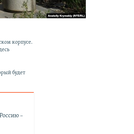
ском корпусе.
десь
орый будет
а
Россию –