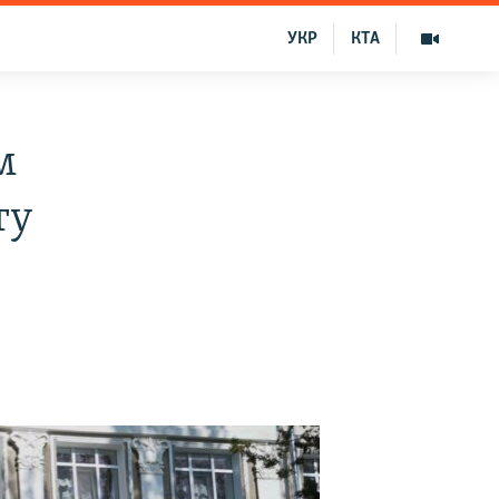
УКР
КТА
м
ту