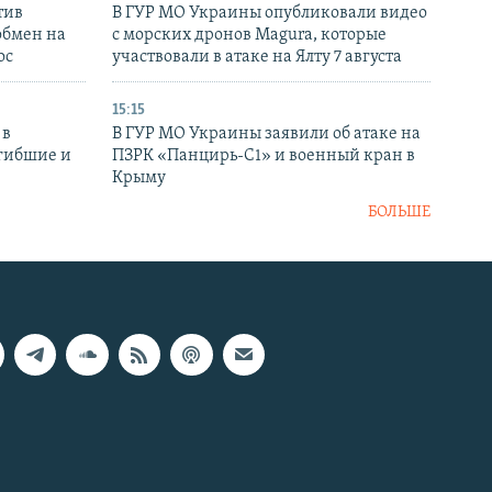
тив
В ГУР МО Украины опубликовали видео
обмен на
с морских дронов Magura, которые
ос
участвовали в атаке на Ялту 7 августа
15:15
 в
В ГУР МО Украины заявили об атаке на
огибшие и
ПЗРК «Панцирь-С1» и военный кран в
Крыму
БОЛЬШЕ