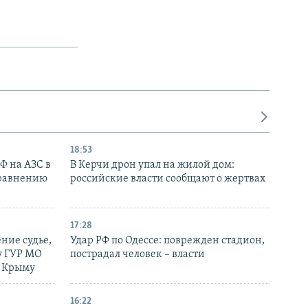
18:53
РФ на АЗС в
В Керчи дрон упал на жилой дом:
сравнению
российские власти сообщают о жертвах
17:28
ние судье,
Удар РФ по Одессе: поврежден стадион,
у ГУР МО
пострадал человек – власти
в Крыму
16:22