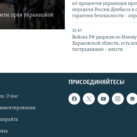
60 процентов украинцев про
передачи России Донбасса в 
щиты прав украинской
гарантии безопасности – опр
15:47
Войска РФ ударили по Изюму
Харьковской области, есть п
пострадавшие – власти
ПРИСОЕДИНЯЙТЕСЬ!
и. О нас
омментирования
опирайта
вязь