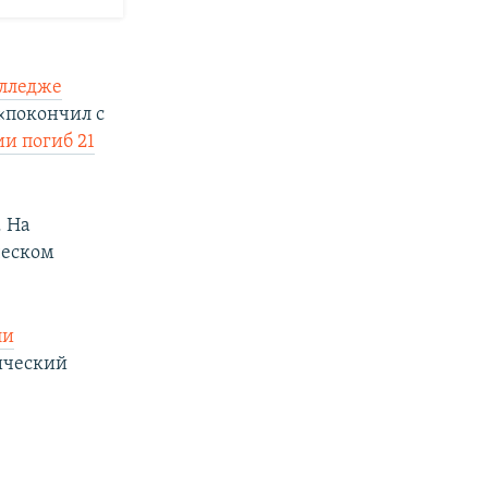
олледже
«покончил с
ии погиб 21
. На
ческом
ли
ический