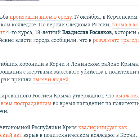
льба
произошли днем в среду
, 17 октября, в Керченском
ком колледже. По версии Следкома России,
взрыв в к
нт
4-го курса, 18-летний
Владислав Росляков
, который 
йские власти города сообщили, что в
результате трагед
огибших хоронили в Керчи и Ленинском районе Крыма
ощания с жертвами массового убийства в политехни
Керчи пришли
тысячи людей
.
сированного Россией Крыма утверждают, что
выплати
 всем пострадавшим
во время нападения на политехн
рчи.
 Автономной Республики Крым
квалифицирует как
ский акт
взрыв в политехническом колледже в Керчи.