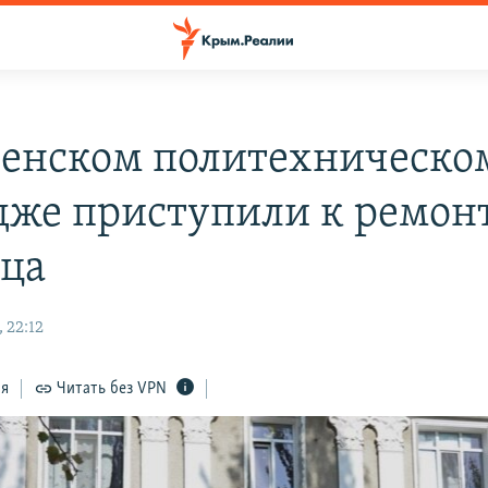
ченском политехническо
дже приступили к ремон
ца
 22:12
ся
Читать без VPN