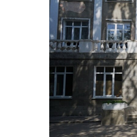
ПОБЕДИТЕЛЕЙ НЕ СУДЯТ?
КРЫМ.НЕПОКОРЕННЫЙ
ELIFBE
УКРАИНСКАЯ ПРОБЛЕМА КРЫМА