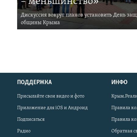
– меньшинство»
Дискуссия вокруг планов установить День за
общины Крыма
ПОДДЕРЖКА
ИНФО
Українською
Присылайте свои видео и фото
Крым.Реали
Qırımtatar
Приложение для iOS и Андроид
Правила к
Подписаться
Правила к
ПРИСОЕДИНЯЙТЕСЬ!
Радио
Обратная с