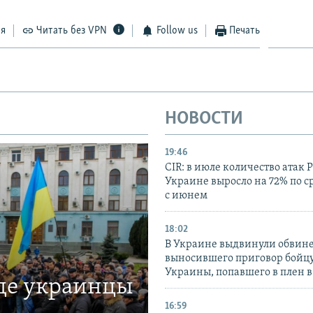
ся
Читать без VPN
Follow us
Печать
НОВОСТИ
19:46
CIR: в июле количество атак 
Украине выросло на 72% по 
с июнем
18:02
В Украине выдвинули обвине
выносившего приговор бойц
Украины, попавшего в плен 
где украинцы
16:59