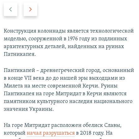
П
С
р
л
е
е
д
д
Конструкция колоннады является технологической
ы
у
моделью, сооруженной в 1976 году из подлинных
д
ю
архитектурных деталей, найденных на руинах
у
щ
Патникапея.
щ
и
и
й
Пантикапей – древнегреческий город, основанный
й
с
в конце VII века до до нашей эры выходцами из
с
л
Милета на месте современной Керчи. Руины
л
а
Пантикапея на горе Митридат в Керчи являются
а
й
памятником культурного наследия национального
й
д
значения Украины.
д
На горе Митридат расположен обелиск Славы,
который
начал разрушаться
в 2018 году. На