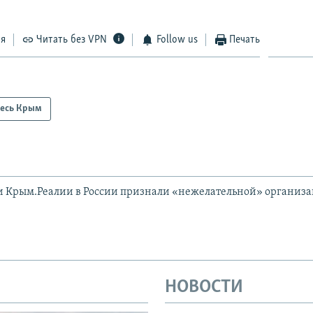
ся
Читать без VPN
Follow us
Печать
есь Крым
и Крым.Реалии в России признали «нежелательной» организ
НОВОСТИ