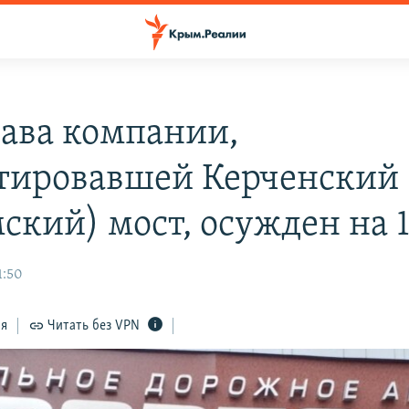
лава компании,
тировавшей Керченский
ский) мост, осужден на 1
1:50
ся
Читать без VPN