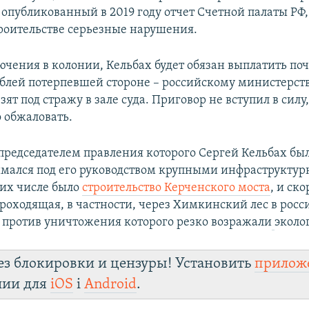
 опубликованный в 2019 году отчет Счетной палаты РФ,
роительстве серьезные нарушения.
чения в колонии, Кельбах будет обязан выплатить поч
блей потерпевшей стороне – российскому министерств
зят под стражу в зале суда. Приговор не вступил в силу
 обжаловать.
 председателем правления которого Сергей Кельбах был 
нимался под его руководством крупными инфраструкту
 их числе было
строительство Керченского моста
, и ск
проходящая, в частности, через Химкинский лес в рос
 против уничтожения которого резко возражали
эколо
ез блокировки и цензуры! Установить
прилож
лии для
iOS
і
Android
.