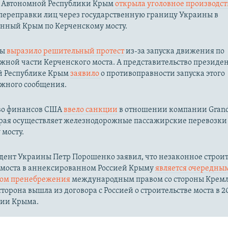
 Автономной Республики Крым
открыла уголовное производс
переправки лиц через государственную границу Украины в
нный Крым по Керченскому мосту.​
ны
выразило решительный протест
из-за запуска движения по
жной части Керченского моста. А представительство президе
й Республике Крым
заявило
о противоправности запуска этого
жного сообщения.
во финансов США
ввело санкции
в отношении компании Grand
орая осуществляет железнодорожные пассажирские перевозки
мосту.
дент Украины Петр Порошенко заявил, что незаконное строит
 моста в аннексированном Россией Крыму
является очередны
вом пренебрежения
международным правом со стороны Кремл
торона вышла из договора с Россией о строительстве моста в 20
сии Крыма.