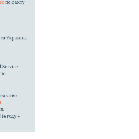
тво
по факту
нта Украины
 Service
 по
ельство
м
я.
14 году –