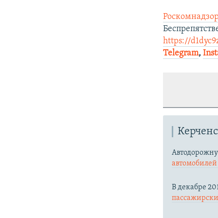
Роскомнадзор
Беспрепятств
https://d1dyc9
Telegram
,
Ins
Керченс
Автодорожну
автомобиле
В декабре 20
пассажирских