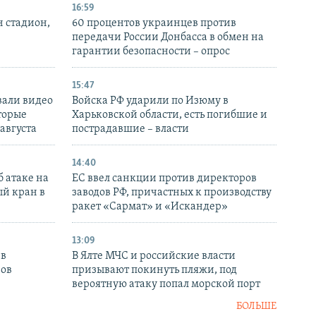
16:59
н стадион,
60 процентов украинцев против
передачи России Донбасса в обмен на
гарантии безопасности – опрос
15:47
вали видео
Войска РФ ударили по Изюму в
торые
Харьковской области, есть погибшие и
 августа
пострадавшие – власти
14:40
 атаке на
ЕС ввел санкции против директоров
й кран в
заводов РФ, причастных к производству
ракет «Сармат» и «Искандер»
13:09
 в
В Ялте МЧС и российские власти
нов
призывают покинуть пляжи, под
вероятную атаку попал морской порт
БОЛЬШЕ