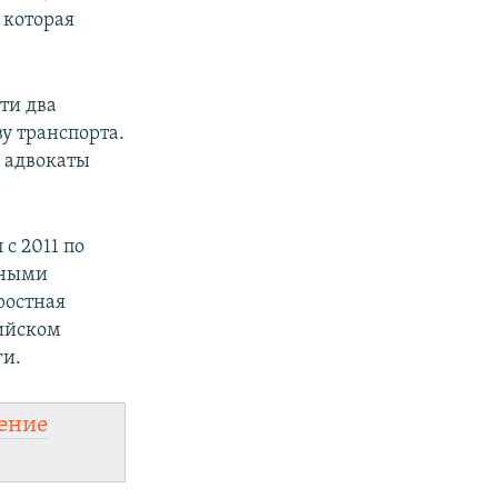
 которая
ти два
у транспорта.
, адвокаты
с 2011 по
рными
оростная
сийском
ги.
ение