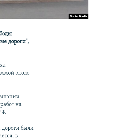
ободы
ые дороги",
лял
уммой около
омпании
работ на
РФ.
а дороги были
ется, в