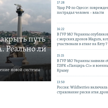
17:28
Удар РФ по Одессе: поврежде
пострадал человек – власти
16:22
В ГУР МО Украины опублико
закрыть путь
с морских дронов Magura, ко
участвовали в атаке на Ялту 7
. Реально ли
15:15
В ГУР МО Украины заявили об
ПЗРК «Панцирь-С1» и военны
ление новой системы
Крыму
13:50
Россия: Wildberries включила
страхование риски атак дро