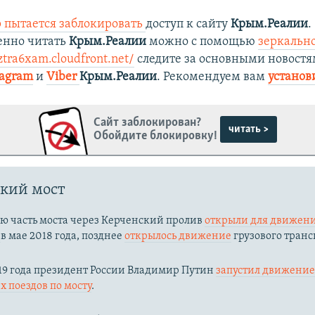
 пытается заблокировать
доступ к сайту
Крым.Реалии
.
енно читать
Крым.Реалии
можно с помощью
зеркально
ztra6xam.cloudfront.net/
следите за основными новостя
tagram
и
Viber
Крым.Реалии
. Рекомендуем вам
установ
Сайт заблокирован?
читать >
Обойдите блокировку!
кий мост
ю часть моста через Керченский пролив
открыли для движени
й
в мае 2018 года, позднее
открылось движение
грузового транс
19 года президент России Владимир Путин
запустил движени
 поездов по мосту
.