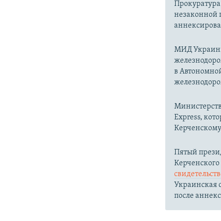
Прокуратура
незаконной 
аннексирова
МИД Украи
железнодоро
в Автономно
железнодоро
Министерст
Express, кот
Керченскому 
Пятый прези
Керченского
свидетельст
Украинская с
после аннек