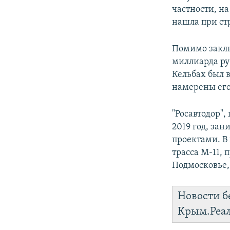
частности, на
нашла при ст
Помимо заклю
миллиарда ру
Кельбах был в
намерены его
"Росавтодор",
2019 год, за
проектами. В
трасса М-11, 
Подмосковье,
Новости б
Крым.Реа