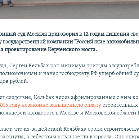
онный суд Москвы приговорил к 12 годам лишения св
у государственной компании "Российские автомобильн
за проектирование Керченского моста.
да, Сергей Кельбах как минимум трижды
злоупотреб
олномочиями и нанес госбюджету РФ ущерб общей с
дов рублей.
ет
следствие, Кельбах через аффилированные с ним к
 2015 году незаконно завышенную оплату
строительных 
кольцевой автодороге в Москве и Московской области 
тает, что из-за действий Кельбаха сроки строительств
затянуты, а себестоимость проекта возросла. Оно опира