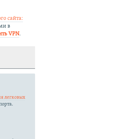
го сайта:
ми в
ить VPN
.
я легковых
порта.
е