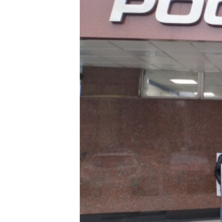
ПОБЕДИТЕЛЕЙ НЕ СУДЯТ?
КРЫМ.НЕПОКОРЕННЫЙ
ELIFBE
УКРАИНСКАЯ ПРОБЛЕМА КРЫМА