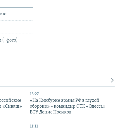
сию
 (+фото)
13:27
оссийские
«На Кинбурне армия РФ в глухой
ке «Сиваш»
обороне» – командир ОТК «Одесса»
ВСУ Денис Носиков
11:11