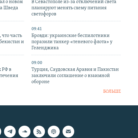
ал о новом
В Севастополе из-за отключений света
ка Шведа
планируют менять схему питания
светофоров
09:41
 что часть
Бровди: украинские беспилотники
збекистан и
поразили танкер «теневого флота» у
Геленджика
09:00
 РФ в
Турция, Саудовская Аравия и Пакистан
стечения
заключили соглашение о взаимной
обороне
БОЛЬШЕ