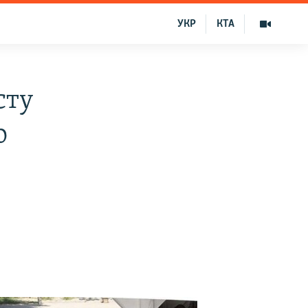
УКР
КТА
сту
о