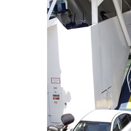
ПОБЕДИТЕЛЕЙ НЕ СУДЯТ?
КРЫМ.НЕПОКОРЕННЫЙ
ELIFBE
УКРАИНСКАЯ ПРОБЛЕМА КРЫМА