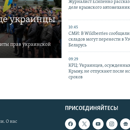
Журналист Есипенко рассказ
деле крымского автомехани
где украинцы
10:45
СМИ: В Wildberries сообщили,
складов могут перенести в У
щиты прав украинской
Беларусь
09:29
КРЦ: Украинцев, осужденных
Крыму, не отпускают после и
сроков
ПРИСОЕДИНЯЙТЕСЬ!
и. О нас