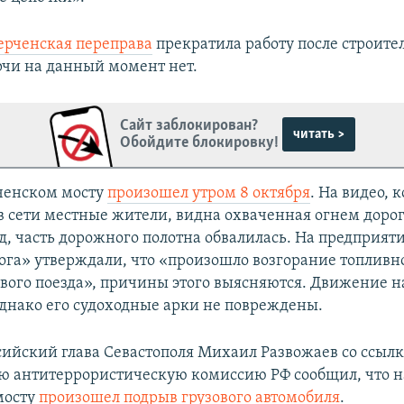
ерченская переправа
прекратила работу после строител
рчи на данный момент нет.
Сайт заблокирован?
читать >
Обойдите блокировку!
ченском мосту
произошел утром 8 октября
. На видео, 
в сети местные жители, видна охваченная огнем доро
зд, часть дорожного полотна обвалилась. На предприя
ога» утверждали, что «произошло возгорание топлив
зового поезда», причины этого выясняются. Движение н
однако его судоходные арки не повреждены.
сийский глава Севастополя Михаил Развожаев со ссылк
 антитеррористическую комиссию РФ сообщил, что н
мосту
произошел подрыв грузового автомобиля
.