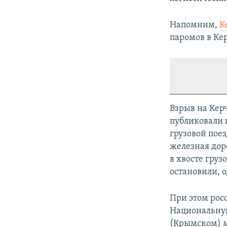
Напомним,
К
паромов в Ке
Взрыв на Кер
публиковали 
грузовой пое
железная дор
в хвосте гру
остановили, 
При этом рос
Национальную
(Крымском) 