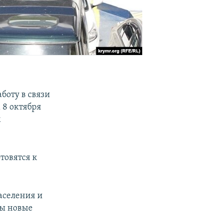
боту в связи
 8 октября
м
товятся к
аселения и
ны новые