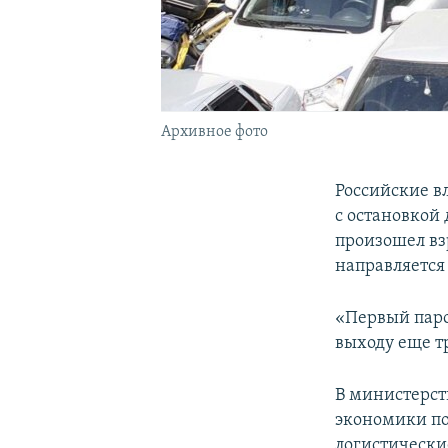
Архивное фото
Российские вл
с остановкой
произошел вз
направляется 
«Первый паро
выходу еще т
В министерст
экономики по
логистически