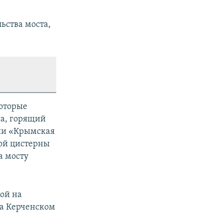
ьства моста,
которые
га, горящий
тии «Крымская
ной цистерны
а мосту
ой на
а Керченском