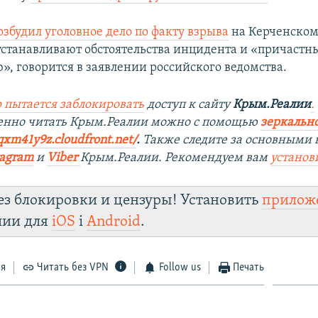
озбудил уголовное дело по факту взрыва
на Керченском
устанавливают обстоятельства инцидента и «причастн
», говорится в заявлении российского ведомства.
 пытается заблокировать
доступ к сайту
Крым.Реалии
.
енно читать Крым.Реалии мож
но с помощью
зеркально
qxm41y9z.cloudfront.net/
. ​
Также следите за основными 
tagram
и
Viber
Крым.Реалии. Рекомендуем вам
установ
ез блокировки и цензуры! Установить
прилож
лии для
iOS
і
Android
.
ся
Читать без VPN
Follow us
Печать