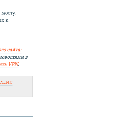
 мосту.
ых к
го сайта:
новостями в
ить
VPN
.
ение