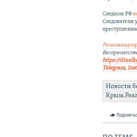
Следком РФ
в
Следователи 
преступлению
Роскомнадзор
Беспрепятств
https://d1axlk
Telegram
,
Ins
Новости б
Крым.Реа
Поделить