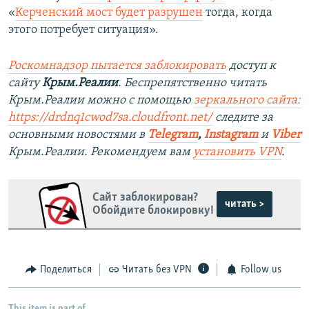
«
Керченский мост будет разрушен
тогда, когда
этого потребует ситуация».
Роскомнадзор пытается заблокировать
доступ к
сайту
Крым.Реалии
. Беспрепятственно читать
Крым.Реалии можно с помощью
зеркального сайта:
https://drdnq1cwod7sa.cloudfront.net/
следите за
основными новостями в
Telegram
,
Instagram
и
Viber
Крым.Реалии. Рекомендуем вам
установить VPN
.
Сайт заблокирован?
читать >
Обойдите блокировку!
Поделиться
Читать без VPN
Follow us
This item is part of