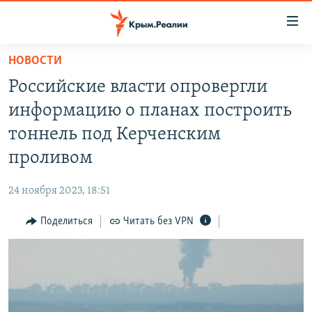
Доступность
ссылки
Вернуться
НОВОСТИ
к
НОВОСТИ
Российские власти опровергли
основному
СПЕЦПРОЕКТЫ
содержанию
информацию о планах построить
ВОДА
Вернутся
ГРУЗ 200
тоннель под Керченским
к
ИСТОРИЯ
КАРТА ВОЕННЫХ ОБЪЕКТОВ КРЫМА
проливом
главной
ЕЩЕ
11 ЛЕТ ОККУПАЦИИ КРЫМА. 11 ИСТОРИЙ СОПРОТИВЛЕНИЯ
навигации
24 ноября 2023, 18:51
Вернутся
РАДІО СВОБОДА
ИНТЕРАКТИВ
к
Поделиться
Читать без VPN
КАК ОБОЙТИ БЛОКИРОВКУ
ИНФОГРАФИКА
поиску
ТЕЛЕПРОЕКТ КРЫМ.РЕАЛИИ
Українською
СОВЕТЫ ПРАВОЗАЩИТНИКОВ
Qırımtatar
ПРОПАВШИЕ БЕЗ ВЕСТИ