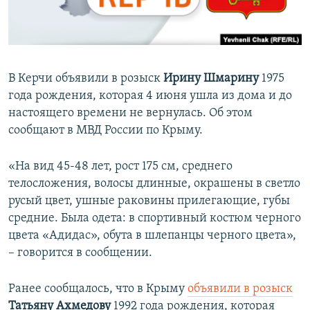
ПРИСОЕДИНЯЙТЕСЬ!
ПОБЕДИТЕЛЕЙ НЕ СУДЯТ?
КРЫМ.НЕПОКОРЕННЫЙ
ELIFBE
В Керчи объявили в розыск
Ирину Шмарину
1975
УКРАИНСКАЯ ПРОБЛЕМА КРЫМА
года рождения, которая 4 июня ушла из дома и до
Все сайты RFE/RL
настоящего времени не вернулась. Об этом
сообщают в МВД России по Крыму.
«На вид 45-48 лет, рост 175 см, среднего
телосложения, волосы длинные, окрашены в светло
русый цвет, ушные раковины прилегающие, губы
средние. Была одета: в спортивный костюм черного
цвета «Адидас», обута в шлепанцы черного цвета»,
– говорится в сообщении.
Ранее сообщалось, что в Крыму
объявили в розыск
​
Татьяну Ахмедову
1992 года рождения, которая