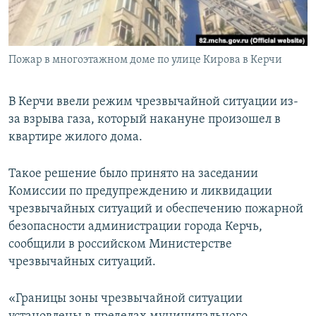
ПРИСОЕДИНЯЙТЕСЬ!
ПОБЕДИТЕЛЕЙ НЕ СУДЯТ?
КРЫМ.НЕПОКОРЕННЫЙ
Пожар в многоэтажном доме по улице Кирова в Керчи
ELIFBE
УКРАИНСКАЯ ПРОБЛЕМА КРЫМА
В Керчи ввели режим чрезвычайной ситуации из-
Все сайты RFE/RL
за взрыва газа, который накануне произошел в
квартире жилого дома.
Такое решение было принято на заседании
Комиссии по предупреждению и ликвидации
чрезвычайных ситуаций и обеспечению пожарной
безопасности администрации города Керчь,
сообщили в российском Министерстве
чрезвычайных ситуаций.
«Границы зоны чрезвычайной ситуации