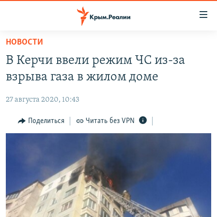
Доступность
ссылки
Вернуться
НОВОСТИ
к
НОВОСТИ
В Керчи ввели режим ЧС из-за
основному
СПЕЦПРОЕКТЫ
содержанию
взрыва газа в жилом доме
ВОДА
Вернутся
ГРУЗ 200
к
27 августа 2020, 10:43
ИСТОРИЯ
КАРТА ВОЕННЫХ ОБЪЕКТОВ КРЫМА
главной
ЕЩЕ
Поделиться
Читать без VPN
11 ЛЕТ ОККУПАЦИИ КРЫМА. 11 ИСТОРИЙ СОПРОТИВЛЕНИЯ
навигации
Вернутся
РАДІО СВОБОДА
ИНТЕРАКТИВ
к
КАК ОБОЙТИ БЛОКИРОВКУ
ИНФОГРАФИКА
поиску
ТЕЛЕПРОЕКТ КРЫМ.РЕАЛИИ
Українською
СОВЕТЫ ПРАВОЗАЩИТНИКОВ
Qırımtatar
ПРОПАВШИЕ БЕЗ ВЕСТИ